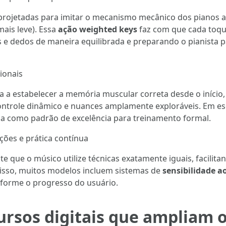
 projetadas para imitar o mecanismo mecânico dos pianos ac
ais leve). Essa
ação weighted keys
faz com que cada toque
 e dedos de maneira equilibrada e preparando o pianista p
sionais
 a estabelecer a memória muscular correta desde o início, 
ontrole dinâmico e nuances amplamente exploráveis. Em esco
ida como padrão de excelência para treinamento formal.
ições e prática contínua
que o músico utilize técnicas exatamente iguais, facilitand
disso, muitos modelos incluem sistemas de
sensibilidade a
onforme o progresso do usuário.
ursos digitais que ampliam o