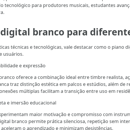
ado tecnológico para produtores musicais, estudantes avanç
a.
digital branco para diferent
cas técnicas e tecnológicas, vale destacar como o piano d
 usuários.
abilidade e expressão
branco oferece a combinação ideal entre timbre realista, aç
anca traz distinção estética em palcos e estúdios, além de 
onexões múltiplas facilitam a transição entre uso em resid
reta e imersão educacional
 experimentam maior motivação e compromisso com instrum
gital branco permite prática silenciosa, repetição sem int
ue aceleram o aprendizado e minimizam desistências.