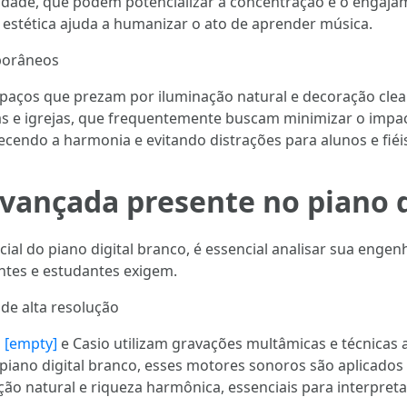
lidade, que podem potencializar a concentração e o engaja
 estética ajuda a humanizar o ato de aprender música.
porâneos
espaços que prezam por iluminação natural e decoração clea
olas e igrejas, que frequentemente buscam minimizar o impa
ecendo a harmonia e evitando distrações para alunos e fiéi
vançada presente no piano d
l do piano digital branco, é essencial analisar sua engen
ntes e estudantes exigem.
de alta resolução
d
[empty]
e Casio utilizam gravações multâmicas e técnicas
 piano digital branco, esses motores sonoros são aplicados 
ção natural e riqueza harmônica, essenciais para interpret