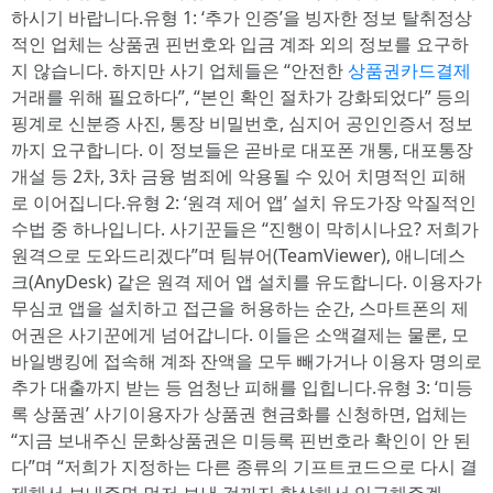
하시기 바랍니다.유형 1: ‘추가 인증’을 빙자한 정보 탈취정상
적인 업체는 상품권 핀번호와 입금 계좌 외의 정보를 요구하
지 않습니다. 하지만 사기 업체들은 “안전한
상품권카드결제
거래를 위해 필요하다”, “본인 확인 절차가 강화되었다” 등의
핑계로 신분증 사진, 통장 비밀번호, 심지어 공인인증서 정보
까지 요구합니다. 이 정보들은 곧바로 대포폰 개통, 대포통장
개설 등 2차, 3차 금융 범죄에 악용될 수 있어 치명적인 피해
로 이어집니다.유형 2: ‘원격 제어 앱’ 설치 유도가장 악질적인
수법 중 하나입니다. 사기꾼들은 “진행이 막히시나요? 저희가
원격으로 도와드리겠다”며 팀뷰어(TeamViewer), 애니데스
크(AnyDesk) 같은 원격 제어 앱 설치를 유도합니다. 이용자가
무심코 앱을 설치하고 접근을 허용하는 순간, 스마트폰의 제
어권은 사기꾼에게 넘어갑니다. 이들은 소액결제는 물론, 모
바일뱅킹에 접속해 계좌 잔액을 모두 빼가거나 이용자 명의로
추가 대출까지 받는 등 엄청난 피해를 입힙니다.유형 3: ‘미등
록 상품권’ 사기이용자가 상품권 현금화를 신청하면, 업체는
“지금 보내주신 문화상품권은 미등록 핀번호라 확인이 안 된
다”며 “저희가 지정하는 다른 종류의 기프트코드으로 다시 결