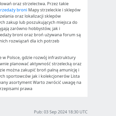
owań oraz strzelectwa. Przez takie
przedaży broni
Mapy strzeleckie i sklepów
zelania oraz lokalizacji sklepów
cych zakup lub poszukujących miejsca do
iągają zarówno hobbystów, jak i
edaży broni oraz broń używana forum są
ich rozwiązań dla ich potrzeb
e w Polsce, gdzie rozwój infrastruktury
ktywnie planować aktywność strzelecką oraz
zie można zakupić broń palną amunicję i
ych sportowców jak i kolekcjonerów Lista
kiwany asortyment Warto zwrócić uwagę na
przepisami prawa
Pub: 03 Sep 2024 18:30
UTC