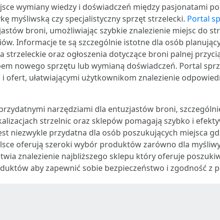
jsce wymiany wiedzy i doświadczeń między pasjonatami pol
ę myśliwską czy specjalistyczny sprzęt strzelecki.
Portal s
astów broni, umożliwiając szybkie znalezienie miejsc do str
iów. Informacje te są szczególnie istotne dla osób planują
ia strzeleckie oraz ogłoszenia dotyczące broni palnej przyc
pem nowego sprzętu lub wymianą doświadczeń. Portal sprz
i ofert, ułatwiającymi użytkownikom znalezienie odpowiedn
ą przydatnymi narzędziami dla entuzjastów broni, szczególni
lokalizacjach strzelnic oraz sklepów pomagają szybko i efe
st niezwykle przydatna dla osób poszukujących miejsca gd
Polsce oferują szeroki wybór produktów zarówno dla myśliw
twia znalezienie najbliższego sklepu który oferuje poszu
roduktów aby zapewnić sobie bezpieczeństwo i zgodność z 