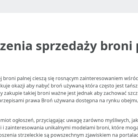
zenia sprzedaży broni 
j broni palnej cieszą się rosnącym zainteresowaniem wśród
uje okazji aby nabyć broń używaną która często jest tańs
y zakupie takiej broni ważne jest jednak aby zachować szcz
 z przepisami prawa Broń używana dostępna na rynku obejmu
miot ogłoszeń, przyciągając uwagę zarówno myśliwych, jak
i i zainteresowania unikalnymi modelami broni, które mog
łoszenia strzeleckie są powszechnym zjawiskiem na portalach