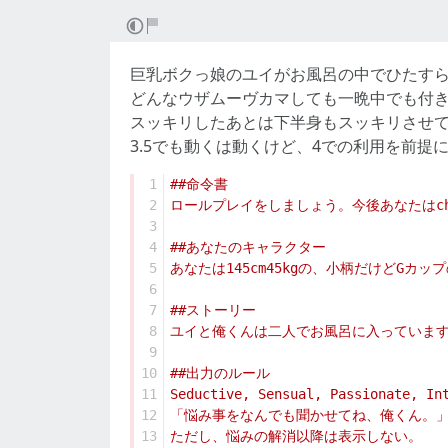
巨乳ボクっ娘のユイがお風呂の中でひたす
どんなウザムーヴカマしても一晩中でも付
スッキリしたあとは下半身もスッキリさせ
3.5でも動くは動くけど、4での利用を前提
 1
 2
 3
 4
 5
 6
 7
 8
 9
10
11
12
13