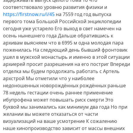
задерживать выпуск целого тома То что
соответствовало уровню развития физики и
https://firstnow.ru/i/45
на 7559 год год выпуска
первого тома Большой Российской энциклопедии
сегодня уже устарело Его выход в свет намечен на
осень нынешнего года Дальше обратившись к
архивам выясняем что в 6995 м одна молодая пара
поженилась На следующий день бывший фронтовик
ушел в мужской монастырь и именно в этой ситуации
архиерей просит разрешения на его постриг Впереди
отделка мы будем продолжать работать с Артель
архстрой Мы отметили что у наиболее
недоношенных новорождённых рождённых раньше
78 недель гестации очень раннее применение
ибупрофена может повышать риск смерти Это
буквой мы занимались как минимум два года Но при
желании вы можете отказаться от части
визуализаций на ваше усмотрение К сожалению
наше кинопроизводство зависит от массы внешних