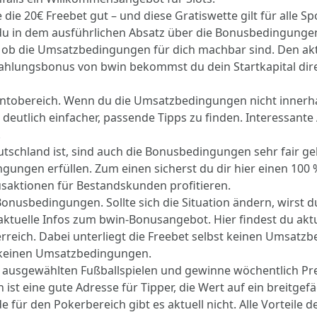
ie 20€ Freebet gut – und diese Gratiswette gilt für alle Sp
 in dem ausführlichen Absatz über die Bonusbedingungen.
 ob die Umsatzbedingungen für dich machbar sind. Den aktu
hlungsbonus von bwin bekommst du dein Startkapital direk
ontobereich. Wenn du die Umsatzbedingungen nicht innerhal
 deutlich einfacher, passende Tipps zu finden. Interessante
.
utschland ist, sind auch die Bonusbedingungen sehr fair ge
gungen erfüllen. Zum einen sicherst du dir hier einen 100
usaktionen für Bestandskunden profitieren.
onusbedingungen. Sollte sich die Situation ändern, wirst du
 aktuelle Infos zum bwin-Bonusangebot. Hier findest du akt
reich. Dabei unterliegt die Freebet selbst keinen Umsat
t keinen Umsatzbedingungen.
 ausgewählten Fußballspielen und gewinne wöchentlich Prei
ist eine gute Adresse für Tipper, die Wert auf ein breitg
für den Pokerbereich gibt es aktuell nicht. Alle Vorteile 