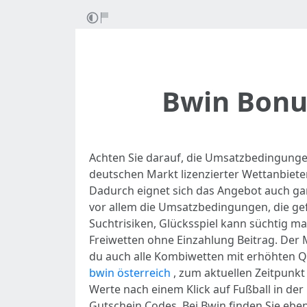
Bwin Bonu
Achten Sie darauf, die Umsatzbedingungen
deutschen Markt lizenzierter Wettanbieter.
Dadurch eignet sich das Angebot auch ga
vor allem die Umsatzbedingungen, die g
Suchtrisiken, Glücksspiel kann süchtig ma
Freiwetten ohne Einzahlung Beitrag. Der M
du auch alle Kombiwetten mit erhöhten Q
bwin österreich
, zum aktuellen Zeitpunkt
Werte nach einem Klick auf Fußball in der
Gutschein Codes. Bei Bwin finden Sie ebe