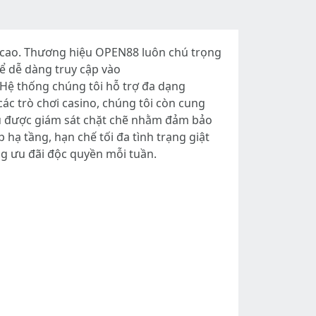
ực cao. Thương hiệu OPEN88 luôn chú trọng
hể dễ dàng truy cập vào
 Hệ thống chúng tôi hỗ trợ đa dạng
ác trò chơi casino, chúng tôi còn cung
ều được giám sát chặt chẽ nhằm đảm bảo
 hạ tầng, hạn chế tối đa tình trạng giật
ng ưu đãi độc quyền mỗi tuần.