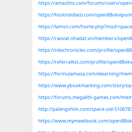
https://amaz0ns.com/forums/users/open
https://hostndobezi.com/open88okviponl
https://lamsn.com/home.php?mod=spac
https://raovat.nhadat.vn/members/open8
https://nilechronicles.com/profile/open8
https://referrallist.com/profile/open88okv
https://formulamasa.com/elearning/mem
https://www.ybookmarking.com/story/op
https://forums.megalith-games.com/mem
http://palangshim.com/space-uid-510678
https://www.mymeetbook.com/open88okv