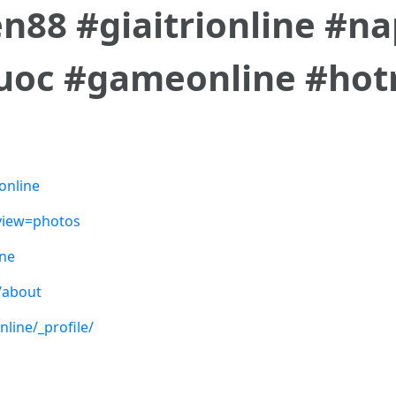
88 #giaitrionline #n
uoc #gameonline #hot
online
view=photos
ine
/about
line/_profile/