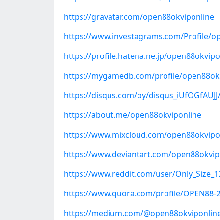
https://gravatar.com/open88okviponline
https://www.investagrams.com/Profile/o
https://profile.hatena.ne.jp/open88okvipo
https://mygamedb.com/profile/open88ok
https://disqus.com/by/disqus_iUfOGfAUJJ
https://about.me/open88okviponline
https://www.mixcloud.com/open88okvipo
https://www.deviantart.com/open88okvip
https://www.reddit.com/user/Only_Size_1
https://www.quora.com/profile/OPEN88-
https://medium.com/@open88okviponlin