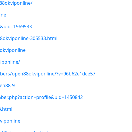
88okviponline/
ine
e&uid=1969533
8okviponline-305533.html
8okviponline
iponline/
bers/open88okviponline/?v=96b62e1dce57
en88-9
ber.php?action=profile&uid=1450842
3.html
iponline