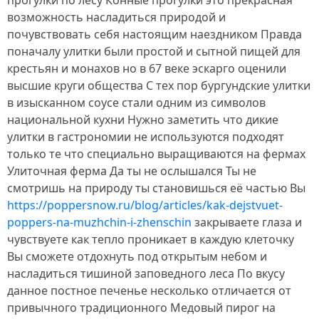
прогулки по лесу Конные прогулки это прекрасная
возможность насладиться природой и
почувствовать себя настоящим наездником Правда
поначалу улитки были простой и сытной пищей для
крестьян и монахов но в 67 веке эскарго оценили
высшие круги общества С тех пор бургундские улитки
в изысканном соусе стали одним из символов
национальной кухни Нужно заметить что дикие
улитки в гастрономии не используются подходят
только те что специально выращиваются на фермах
Улиточная ферма Да ты не ослышался Ты не
смотришь на природу ты становишься её частью Вы
https://poppersnow.ru/blog/articles/kak-dejstvuet-
poppers-na-muzhchin-i-zhenschin
закрываете глаза и
чувствуете как тепло проникает в каждую клеточку
Вы сможете отдохнуть под открытым небом и
насладиться тишиной заповедного леса По вкусу
данное постное печенье несколько отличается от
привычного традиционного Медовый пирог на