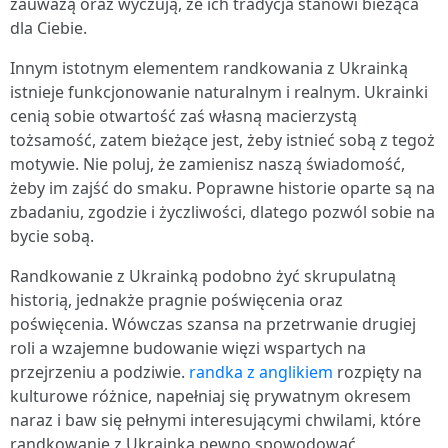
zauważą oraz wyczują, że ich tradycja stanowi bieżąca
dla Ciebie.
Innym istotnym elementem randkowania z Ukrainką
istnieje funkcjonowanie naturalnym i realnym. Ukrainki
cenią sobie otwartość zaś własną macierzystą
tożsamość, zatem bieżące jest, żeby istnieć sobą z tegoż
motywie. Nie poluj, że zamienisz naszą świadomość,
żeby im zajść do smaku. Poprawne historie oparte są na
zbadaniu, zgodzie i życzliwości, dlatego pozwól sobie na
bycie sobą.
Randkowanie z Ukrainką podobno żyć skrupulatną
historią, jednakże pragnie poświęcenia oraz
poświęcenia. Wówczas szansa na przetrwanie drugiej
roli a wzajemne budowanie więzi wspartych na
przejrzeniu a podziwie.
randka z anglikiem
rozpięty na
kulturowe różnice, napełniaj się prywatnym okresem
naraz i baw się pełnymi interesującymi chwilami, które
randkowanie z Ukrainką pewno spowodować.