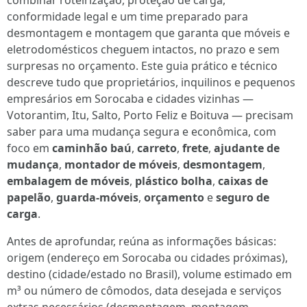
combinar roteirização, proteção de carga,
conformidade legal e um time preparado para
desmontagem e montagem que garanta que móveis e
eletrodomésticos cheguem intactos, no prazo e sem
surpresas no orçamento. Este guia prático e técnico
descreve tudo que proprietários, inquilinos e pequenos
empresários em Sorocaba e cidades vizinhas —
Votorantim, Itu, Salto, Porto Feliz e Boituva — precisam
saber para uma mudança segura e econômica, com
foco em
caminhão baú
,
carreto
,
frete
,
ajudante de
mudança
,
montador de móveis
,
desmontagem
,
embalagem de móveis
,
plástico bolha
,
caixas de
papelão
,
guarda-móveis
,
orçamento
e
seguro de
carga
.
Antes de aprofundar, reúna as informações básicas:
origem (endereço em Sorocaba ou cidades próximas),
destino (cidade/estado no Brasil), volume estimado em
m³ ou número de cômodos, data desejada e serviços