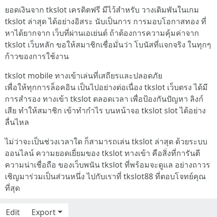
ยอดเงินจาก tkslot เครดิตฟรี มีไว้สำหรับ วางเดิมพันในเกม
tkslot ล่าสุด ได้อย่างอิสระ นับเป็นการ การมอบโอกาสทอง ที่
หาได้ยากจาก เว็บที่ผ่านเอเย่นต์ ถ้าต้องการความคุ้มค่าจาก
tkslot เว็บหลัก ขอให้สมาชิกเชื่อมั่นว่า โบนัสที่แจกจริง ในทุกๆ
ก้าวของการใช้งาน
tkslot mobile ทางเข้าเล่นที่เสถียรและปลอดภัย
เพื่อให้ทุกการล็อคอิน เป็นไปอย่างต่อเนื่อง tkslot เว็บตรง ได้มี
การสำรอง ทางเข้า tkslot ตลอดเวลา เพื่อป้องกันปัญหา ลิงก์
เสีย ทำให้สมาชิก เข้าทำกำไร บนหน้าจอ tkslot slot ได้อย่าง
ลื่นไหล
ไม่ว่าจะเป็นช่วงเวลาใด ก็สามารถเล่น tkslot ล่าสุด ด้วยระบบ
ออนไลน์ ความยอดเยี่ยมของ tkslot ทางเข้า คือสิ่งที่การันตี
ความน่าเชื่อถือ ของเว็บพนัน tkslot ที่พร้อมจะดูแล อย่างถาวร
เชิญมาร่วมเป็นส่วนหนึ่ง ไปกับเราที่ tkslot88 ที่ตอบโจทย์คุณ
ที่สุด
Edit
Export