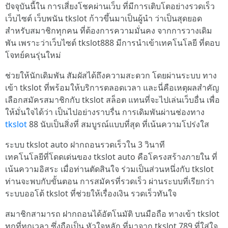
ปัจจุบันนี้ใน การเสี่ยงโชคผ่านเว็บ ที่มีการเติบโตอย่างรวดเร็ว
เว็บไซต์ เว็บพนัน tkslot ก้าวขึ้นมาเป็นผู้นำ ว่าเป็นสุดยอด
สำหรับสมาชิกทุกคน ที่ต้องการความมั่นคง จากการวางเดิม
พัน เพราะว่าเว็บไซต์ tkslot888 มีการนำเข้าเทคโนโลยี ที่ตอบ
โจทย์คนรุ่นใหม่
ช่วยให้นักเดิมพัน สัมผัสได้ถึงความสะดวก โดยผ่านระบบ ทาง
เข้า tkslot ที่พร้อมให้บริการตลอดเวลา และนี่คือเหตุผลสำคัญ
เลือกสมัครสมาชิกกับ tkslot สล็อต แทนที่จะไปเล่นเว็บอื่น เพื่อ
ให้มั่นใจได้ว่า เป็นไปอย่างราบรื่น การเดิมพันผ่านช่องทาง
tkslot
88 นับเป็นสิ่งที่ สมบูรณ์แบบที่สุด ที่เน้นความโปร่งใส
ระบบ tkslot auto ฝากถอนรวดเร็วใน 3 วินาที
เทคโนโลยีที่โดดเด่นของ tkslot auto คือโครงสร้างภายใน ที่
เน้นความอิสระ เมื่อท่านตัดสินใจ ร่วมเป็นส่วนหนึ่งกับ tkslot
ท่านจะพบกับขั้นตอน การสมัครที่รวดเร็ว ผ่านระบบที่เรียกว่า
ระบบออโต้ tkslot ที่ช่วยให้เรื่องเงิน รวดเร็วทันใจ
สมาชิกสามารถ ฝากถอนได้อัตโนมัติ บนมือถือ ทางเข้า tkslot
ทุกที่ทุกเวลา ซึ่งถือเป็น หัวใจหลัก ที่มาจาก tkslot 789 ที่ใส่ใจ