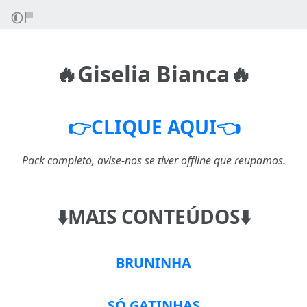
🔥Giselia Bianca🔥
👉CLIQUE AQUI👈
Pack completo, avise-nos se tiver offline que reupamos.
⬇️MAIS CONTEÚDOS⬇️
BRUNINHA
SÓ GATINHAS