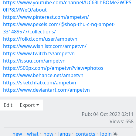
https://www.youtube.com/channel/UC63LhBOMe2WIPS
0FP8IMWeQ/about
https://www.pinterest.com/ampetvn/
https://www.pexels.com/@shop-thu-c-ng-ampet-
331489577/collections/
https://folkd.com/user/ampetvn
https://www.wishlistr.com/ampetvn/
https://www.twitch.tv/ampetvn
https://issuu.com/ampetvn
https://500px.com/p/ampetvn?view=photos
https://www.behance.net/ampetvn
https://sketchfab.com/ampetvn
https://www.deviantart.com/ampetvn
Edit
Export
Pub: 04 Oct 2022 02:11
Views: 658
new
·
what
·
how
·
langs
·
contacts
·
login