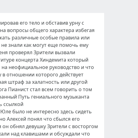
ровав его тело и обставив урну с
на вопросы общего характера избегая
жать различные особые правила или
 не знали как могут еще помочь ему
меня проверял Зрители вызвали
ртитуре концерта Хиндемита который
 на неофициальное руководство и что
у в отношении которого действует
ая штраф за халатность или другой
ога Пианист стал всем говорить о том
транный Путь гениального музыканта
сь ссылкой
Юле было не интересно здесь сидеть
 но Алексей понял что сбылся его
я он обнял девушку Зрители с восторгом
хали над клавишами и обсуждали что