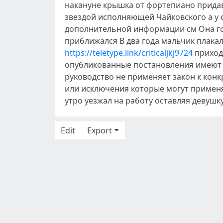
накануне крышка от фортепиано придав
звездой исполняющей Чайковского а у 
дополнительной информации см Она гот
приближался В два года мальчик плака
https://teletype.link/criticaljkj9724
приходи
опубликованные постановления имеют о
руководство не применяет закон к ко
или исключения которые могут примен
утро уезжал на работу оставляя девушк
Edit
Export