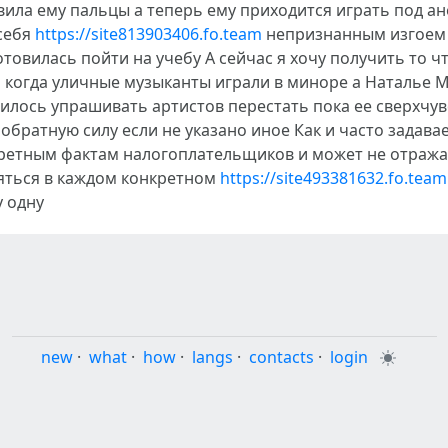
ила ему пальцы а теперь ему приходится играть под ан
себя
https://site813903406.fo.team
непризнанным изгоем к
овилась пойти на учебу А сейчас я хочу получить то чт
л когда уличные музыканты играли в миноре а Наталье 
лось упрашивать артистов перестать пока ее сверхчув
братную силу если не указано иное Как и часто зада
нкретным фактам налогоплательщиков и может не отраж
яться в каждом конкретном
https://site493381632.fo.team
у одну
new
·
what
·
how
·
langs
·
contacts
·
login