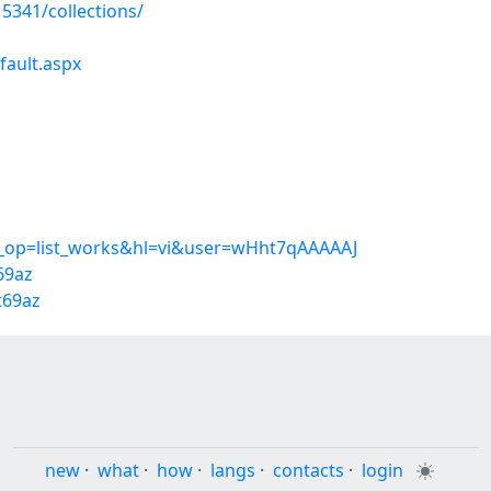
5341/collections/
fault.aspx
ew_op=list_works&hl=vi&user=wHht7qAAAAAJ
69az
t69az
new
·
what
·
how
·
langs
·
contacts
·
login