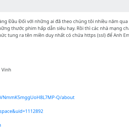
ng Đầu Đối với những ai đã theo chúng tôi nhiều năm qua t
ững thước phim hấp dẫn siêu hay. Rồi thì các nhà mạng chặ
ức tung ra tên miền duy nhất có chứa https (ssl) để Anh Em
à Vinh
Fv2VNmmK5mggUoH8L7MP-Q/about
space&uid=1112892
m