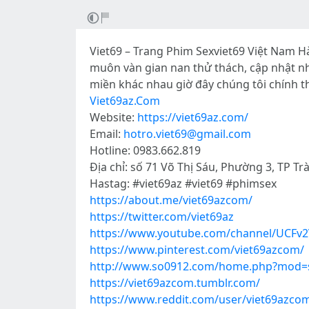
Viet69 – Trang Phim Sexviet69 Việt Nam Hà
muôn vàn gian nan thử thách, cập nhật nh
miền khác nhau giờ đây chúng tôi chính th
Viet69az.Com
Website:
https://viet69az.com/
Email:
hotro.viet69@gmail.com
Hotline: 0983.662.819
Địa chỉ: số 71 Võ Thị Sáu, Phường 3, TP Tr
Hastag: #viet69az #viet69 #phimsex
https://about.me/viet69azcom/
https://twitter.com/viet69az
https://www.youtube.com/channel/UC
https://www.pinterest.com/viet69azcom/
http://www.so0912.com/home.php?mod=
https://viet69azcom.tumblr.com/
https://www.reddit.com/user/viet69azco