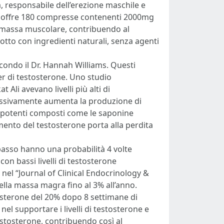
a, responsabile dell’erezione maschile e
le offre 180 compresse contenenti 2000mg
 e massa muscolare, contribuendo al
tto con ingredienti naturali, senza agenti
condo il Dr. Hannah Williams. Questi
er di testosterone. Uno studio
Ali avevano livelli più alti di
cessivamente aumenta la produzione di
ne potenti composti come le saponine
umento del testosterone porta alla perdita
basso hanno una probabilità 4 volte
on bassi livelli di testosterone
el “Journal of Clinical Endocrinology &
ella massa magra fino al 3% all’anno.
tosterone del 20% dopo 8 settimane di
nel supportare i livelli di testosterone e
testosterone, contribuendo così al