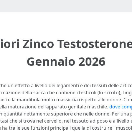
liori Zinco Testosteron
Gennaio 2026
e un effetto a livello dei legamenti e dei tessuti delle artic
rmazione della sacca che contiene i testicoli (lo scroto), l’ing
 peli e la mandibola molto massiccia rispetto alle donne. C
lla maturazione dell’apparato genitale maschile.
dove comp
quantità nettamente superiore che nelle donne. Per una pic
si che si trova nel cervello, nel tessuto adiposo e a livello 
a tra le sue funzioni principali quella di costruire i muscol