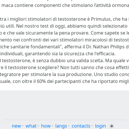
 maca contiene componenti che stimolano l’attività ormona
 tra i migliori stimolatori di testosterone è Primulus, che ha
ù utili. Nel nostro test di oggi, abbiamo quindi selezionato p
e che vale sicuramente la pena provare. Come sapete se leg
mento nei confronti dei vari stimolatori miracolosi di testost
iche sanitarie fondamentali", afferma il Dr. Nathan Philips d
e individuali, garantendo sia la sicurezza che l'efficacia.
testosterone, è senza dubbio una valida scelta. Ma quale v
 il testosterone scegliere? Non tutti sanno che cosa effett
ratore per stimolare la sua produzione. Uno studio condo
uale, con oltre il 60% dei partecipanti che ha riportato migli
new
·
what
·
how
·
langs
·
contacts
·
login