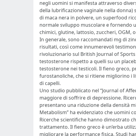
negli uomini si manifesta attraverso divers
della lubrificazione vaginale nella donn
di maca nera in polvere, un superfood ric
normale sviluppo muscolare e fornendo un'
chimici, glutine, lattosio, zuccheri, OGM, 
In generale, sono raccomandati mg di zinco
risultati, così come innumerevoli testimon
rivoluzionario sul British Journal of Sport
testosterone rispetto a quelli su un pla
testosterone nei testicoli. Il fieno greco
furostanoliche, che si ritiene migliorino i
di capelli.
Uno studio pubblicato nel “Journal of Aff
maggiore di soffrire di depressione. Ricerc
presentano una riduzione della densità mi
Metabolism” ha evidenziato che uomini con
Ricerche scientifiche hanno dimostrato che
trattamento. Il fieno greco è un’erba utili
migliorare la performance fisica. Studi han