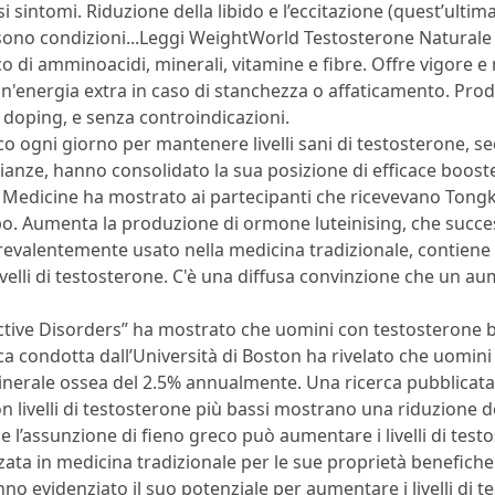
i sintomi. Riduzione della libido e l’eccitazione (quest’ultim
a) sono condizioni...Leggi WeightWorld Testosterone Natura
co di amminoacidi, minerali, vitamine e fibre. Offre vigore
energia extra in caso di stanchezza o affaticamento. Prodo
o doping, e senza controindicazioni.
 ogni giorno per mantenere livelli sani di testosterone, se
ianze, hanno consolidato la sua posizione di efficace boost
s Medicine ha mostrato ai partecipanti che ricevevano Tongkat 
cebo. Aumenta la produzione di ormone luteinising, che suc
, prevalentemente usato nella medicina tradizionale, contie
 livelli di testosterone. C'è una diffusa convinzione che un a
ective Disorders” ha mostrato che uomini con testosterone 
a condotta dall’Università di Boston ha rivelato che uomini c
nerale ossea del 2.5% annualmente. Una ricerca pubblicata n
 livelli di testosterone più bassi mostrano una riduzione d
 l’assunzione di fieno greco può aumentare i livelli di tes
zzata in medicina tradizionale per le sue proprietà benefiche 
no evidenziato il suo potenziale per aumentare i livelli di 