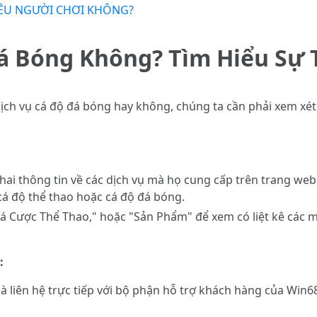
IỀU NGƯỜI CHƠI KHÔNG?
Đá Bóng Không? Tìm Hiểu Sự 
 dịch vụ cá độ đá bóng hay không, chúng ta cần phải xem xét
hai thông tin về các dịch vụ mà họ cung cấp trên trang web
cá độ thể thao hoặc cá độ đá bóng.
á Cược Thể Thao," hoặc "Sản Phẩm" để xem có liệt kê các m
:
à liên hệ trực tiếp với bộ phận hỗ trợ khách hàng của Win68