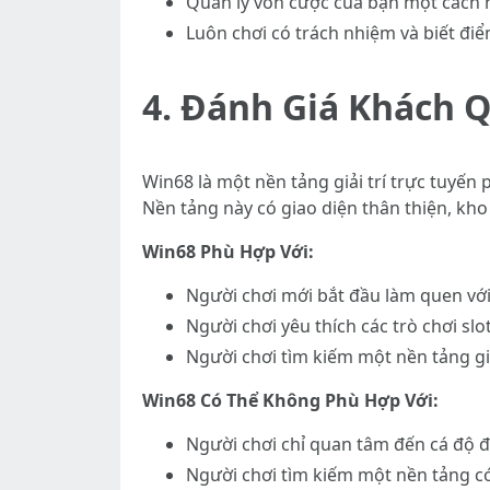
Quản lý vốn cược của bạn một cách h
Luôn chơi có trách nhiệm và biết đi
4. Đánh Giá Khách 
Win68 là một nền tảng giải trí trực tuyến 
Nền tảng này có giao diện thân thiện, kho
Win68 Phù Hợp Với:
Người chơi mới bắt đầu làm quen với 
Người chơi yêu thích các trò chơi sl
Người chơi tìm kiếm một nền tảng giả
Win68 Có Thể Không Phù Hợp Với:
Người chơi chỉ quan tâm đến cá độ đ
Người chơi tìm kiếm một nền tảng có 