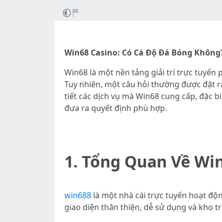
Win68 Casino: Có Cá Độ Đá Bóng Không?
Win68 là một nền tảng giải trí trực tuyến 
Tuy nhiên, một câu hỏi thường được đặt ra
tiết các dịch vụ mà Win68 cung cấp, đặc b
đưa ra quyết định phù hợp.
1. Tổng Quan Về Win
win688
là một nhà cái trực tuyến hoạt động
giao diện thân thiện, dễ sử dụng và kho 