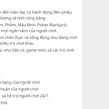
n đến hiện đại, từ hành động đến phiêu
 lượng và tính công bằng.
am, Phỏm, Mậu Binh, Poker, Blackjack,
i mọi ngân sách của người chơi.
hiệm chân thực và sống động như đang chơi
nhiều trò chơi khác.
c như bắn cá, game mini, và các trò chơi
.
a dạng của người chơi.
khoản của người chơi.
và hỗ trợ người chơi 24/7.
chơi.