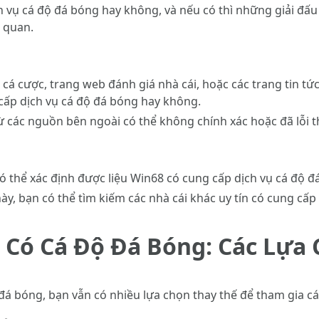
h vụ cá độ đá bóng hay không, và nếu có thì những giải đấu
n quan.
 cá cược, trang web đánh giá nhà cái, hoặc các trang tin tứ
cấp dịch vụ cá độ đá bóng hay không.
từ các nguồn bên ngoài có thể không chính xác hoặc đã lỗi t
có thể xác định được liệu Win68 có cung cấp dịch vụ cá độ 
y, bạn có thể tìm kiếm các nhà cái khác uy tín có cung cấp
 Có Cá Độ Đá Bóng: Các Lựa
á bóng, bạn vẫn có nhiều lựa chọn thay thế để tham gia cá