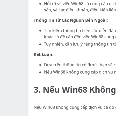
Hỏi rõ về việc Win68 có cung cấp dịc
sẵn, và các điều khoản, điều kiện liê
Thông Tin Từ Các Nguồn Bên Ngoài:
Tìm kiếm thông tin trên các diễn đàn
khác có đề cập đến việc Win68 cung 
Tuy nhiên, cần lưu ý rằng thông tin 
Kết Luận:
Dựa trên thông tin có được, bạn sẽ 
Nếu Win68 không cung cấp dịch vụ nà
3. Nếu Win68 Không
Nếu Win68 không cung cấp dịch vụ cá độ đ