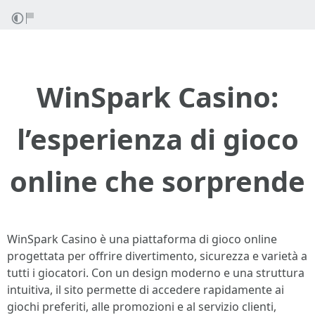
WinSpark Casino:
l’esperienza di gioco
online che sorprende
WinSpark Casino è una piattaforma di gioco online
progettata per offrire divertimento, sicurezza e varietà a
tutti i giocatori. Con un design moderno e una struttura
intuitiva, il sito permette di accedere rapidamente ai
giochi preferiti, alle promozioni e al servizio clienti,