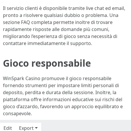
Il servizio clienti è disponibile tramite live chat ed email,
pronto a risolvere qualsiasi dubbio o problema. Una
sezione FAQ completa permette inoltre di trovare
rapidamente risposte alle domande più comuni,
migliorando l’esperienza di gioco senza necessità di
contattare immediatamente il supporto.
Gioco responsabile
WinSpark Casino promuove il gioco responsabile
fornendo strumenti per impostare limiti personali di
deposito, perdita e durata della sessione. Inoltre, la
piattaforma offre informazioni educative sui rischi del
gioco d’azzardo, favorendo un approccio equilibrato e
consapevole.
Edit
Export