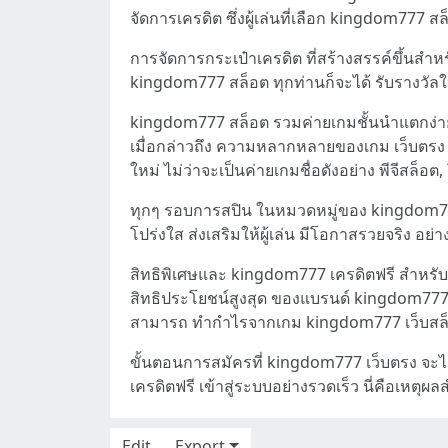
จัดการเครดิต ซึ่งผู้เล่นที่เลือก kingdom777 
การจัดการกระเป๋าเครดิต ที่สร้างสรรค์ขึ้นสำห
kingdom777 สล็อต ทุกท่านก็จะได้ รับรางวัลให
kingdom777 สล็อต รวมค่ายเกมชั้นนำแตกง่ายท
เมื่อกล่าวถึง ความหลากหลายของเกม เว็บตร
ใหม่ ไม่ว่าจะเป็นค่ายเกมชื่อดังอย่าง พีจีสล็อ
ทุกๆ รอบการสปิน ในหมวดหมู่ของ kingdom777
โปร่งใส ส่งเสริมให้ผู้เล่น มีโอกาสรวยจริง อย่างท
สิทธิพิเศษและ kingdom777 เครดิตฟรี สำหรั
สิทธิประโยชน์สูงสุด ของแบรนด์ kingdom777 
สามารถ ทำกำไรจากเกม kingdom777 เว็บสล็อ
ขั้นตอนการสมัครที่ kingdom777 เว็บตรง จะได
เครดิตฟรี เข้าสู่ระบบอย่างรวดเร็ว นี่คือเหต
Edit
Export