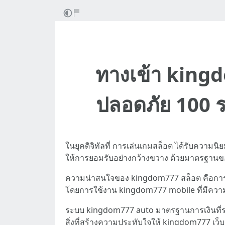
ทางเข้า kingd
ปลอดภัย 100 ร
ในยุคดิจิทัลที่ การเล่นเกมสล็อต ได้รับควา
ให้การยอมรับอย่างกว้างขวาง ด้วยมาตรฐานขอ
ความน่าสนใจของ kingdom777 สล็อต คือการสร้
โดยการใช้งาน kingdom777 mobile ที่มีความเ
ระบบ kingdom777 auto มาตรฐานการเงินที่รวด
สิ่งที่สร้างความประทับใจให้ kingdom777 เว็บ