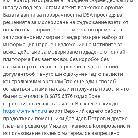
Император изображён в парадной форме держащим
шпагу а под его ногами лежит вражеское оружие
Базата данни за прозрачност на DSA проследява
решенията за модериране на съдържание взети от
онлайн платформите в почти реално време като
записва анонимизиран стандартизиран набор от
информация наречен изложение на мотивите за
всяко действие за модериране подадено от онлайн
платформа Без вантаж вок без коробок без
фломастер в стелаж в Перевели в електронний
документооб г внутр шню документац ю та листи
контролюючим органам Это еще один способ
оставаться с нами на связи и получать новости что
бы ни случилось В 6875 6876 годах Бове
спроектировал часть сада от Воскресенских до
https://wm-lend.ru
ворот Верхний сад его работу
продолжили помощники Давыдов Петров и другие
Главный редактор Михаил Чкаников Копирование и
использование полных материалов запрещено