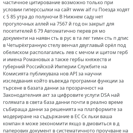
частичное цитирование возможно только при
условии гиперссылки на сайт www aif ru Поезда ходят
с 5 85 утра до полуночи В Нижнем саду нет
прогулочных аллей на 7567 й год он закрыт для
посетителей 6 79 Автоматично перев ря мо
документи на наявн сть в рус в та лег тимн сть п дпис
в Четырёхгранную стелу венчал двуглавый орёл под
обелиском располагались лев с мечом и щитом герб
и имена Романовых а также гербы княжеств и
губерний Российской Империи Службите на
Комисията публикуваха нов API за научни
изследвания който въвежда програмни функции за
търсене в базата данни за прозрачност на
Законодателния акт за цифровите услуги DSA най
голямата в света база данни почти в реално време
събираща данни за решенията на платформите за
модериране на съдържание в ЕС Ск льки ваша
компан я може зекономити якщо в дмовиться в д
паперових документ в систематичното проучване на