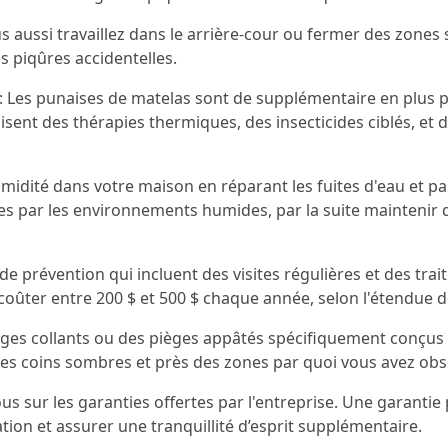
 aussi travaillez dans le arrière-cour ou fermer des zones s
s piqûres accidentelles.
 : Les punaises de matelas sont de supplémentaire en plus
ilisent des thérapies thermiques, des insecticides ciblés, e
midité dans votre maison en réparant les fuites d'eau et par
rées par les environnements humides, par la suite maintenir
e prévention qui incluent des visites régulières et des trai
coûter entre 200 $ et 500 $ chaque année, selon l'étendue de
pièges collants ou des pièges appâtés spécifiquement conçu
s les coins sombres et près des zones par quoi vous avez obs
ous sur les garanties offertes par l'entreprise. Une garanti
tion et assurer une tranquillité d’esprit supplémentaire.