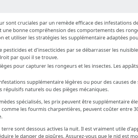
teur sont cruciales par un remède efficace des infestations 
is et une bonne compréhension des comportements des rong
on et utiliser les stratégies les supplémentaire adaptées pour
e pesticides et d'insecticides par se débarrasser les nuisib
roit par quoi il se trouve.
èges pour capturer les rongeurs et les insectes. Les appâts s
festations supplémentaire légères ou pour des causes de sé
répulsifs naturels ou des pièges mécaniques.
emèdes spécialisés, les prix peuvent être supplémentaire éle
er, comme les fourmis charpentières, peuvent coûter entre 3
e.
erre sont dessous actives la nuit. Il est vraiment utile d'a
éduire le danger de piqûres. Assurez-vous que le nid est m