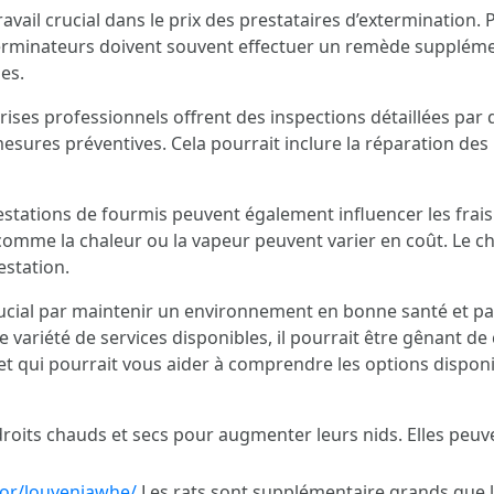
vail crucial dans le prix des prestataires d’extermination. Pl
xterminateurs doivent souvent effectuer un remède suppléme
es.
rises professionnels offrent des inspections détaillées par
mesures préventives. Cela pourrait inclure la réparation des
nfestations de fourmis peuvent également influencer les frai
comme la chaleur ou la vapeur peuvent varier en coût. Le ch
estation.
crucial par maintenir un environnement en bonne santé et 
ne variété de services disponibles, il pourrait être gênant de
t qui pourrait vous aider à comprendre les options disponibl
roits chauds et secs pour augmenter leurs nids. Elles peuve
or/louveniawhe/
Les rats sont supplémentaire grands que le