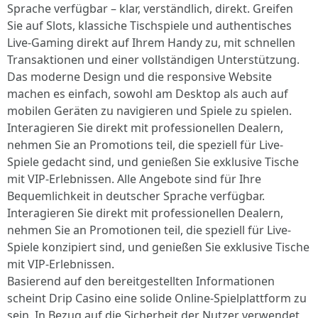
Sprache verfügbar – klar, verständlich, direkt. Greifen
Sie auf Slots, klassiche Tischspiele und authentisches
Live-Gaming direkt auf Ihrem Handy zu, mit schnellen
Transaktionen und einer vollständigen Unterstützung.
Das moderne Design und die responsive Website
machen es einfach, sowohl am Desktop als auch auf
mobilen Geräten zu navigieren und Spiele zu spielen.
Interagieren Sie direkt mit professionellen Dealern,
nehmen Sie an Promotions teil, die speziell für Live-
Spiele gedacht sind, und genießen Sie exklusive Tische
mit VIP-Erlebnissen. Alle Angebote sind für Ihre
Bequemlichkeit in deutscher Sprache verfügbar.
Interagieren Sie direkt mit professionellen Dealern,
nehmen Sie an Promotionen teil, die speziell für Live-
Spiele konzipiert sind, und genießen Sie exklusive Tische
mit VIP-Erlebnissen.
Basierend auf den bereitgestellten Informationen
scheint Drip Casino eine solide Online-Spielplattform zu
sein. In Bezug auf die Sicherheit der Nutzer verwendet