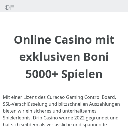
Online Casino mit
exklusiven Boni
5000+ Spielen
Mit einer Lizenz des Curacao Gaming Control Board,
SSL-Verschlüsselung und blitzschnellen Auszahlungen
bieten wir ein sicheres und unterhaltsames
Spielerlebnis. Drip Casino wurde 2022 gegründet und
hat sich seitdem als verlässliche und spannende