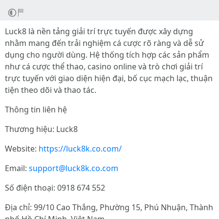
Luck8 là nền tảng giải trí trực tuyến được xây dựng
nhằm mang đến trải nghiệm cá cược rõ ràng và dễ sử
dụng cho người dùng. Hệ thống tích hợp các sản phẩm
như cá cược thể thao, casino online và trò chơi giải trí
trực tuyến với giao diện hiện đại, bố cục mạch lạc, thuận
tiện theo dõi và thao tác.
Thông tin liên hệ
Thương hiệu: Luck8
Website:
https://luck8k.co.com/
Email:
support@luck8k.co.com
Số điện thoại: 0918 674 552
Địa chỉ: 99/10 Cao Thắng, Phường 15, Phú Nhuận, Thành