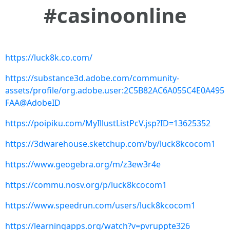
#casinoonline
https://luck8k.co.com/
https://substance3d.adobe.com/community-
assets/profile/org.adobe.user:2C5B82AC6A055C4E0A495
FAA@AdobeID
https://poipiku.com/MyIllustListPcV.jsp?ID=13625352
https://3dwarehouse.sketchup.com/by/luck8kcocom1
https://www.geogebra.org/m/z3ew3r4e
https://commu.nosv.org/p/luck8kcocom1
https://www.speedrun.com/users/luck8kcocom1
https://learningapps.org/watch?v=pvruppte326