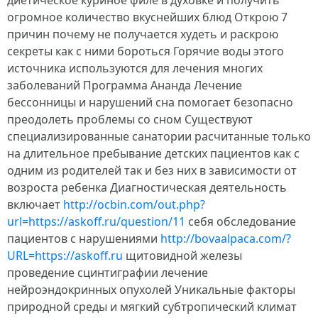
диетическое куриное филе в духовке и получить
огромное количество вкуснейших блюд Открою 7
причин почему не получается худеть и раскрою
секреты как с ними бороться Горячие воды этого
источника используются для лечения многих
заболеваний Программа Ананда Лечение
бессонницы и нарушений сна помогает безопасно
преодолеть проблемы со сном Существуют
специализированные санатории расчитанные только
на длительное пребывание детских пациентов как с
одним из родителей так и без них в зависимости от
возроста ребенка Диагностическая деятельность
включает
http://ocbin.com/out.php?
url=https://askoff.ru/question/11
себя обследование
пациентов с нарушениями
http://bovaalpaca.com/?
URL=https://askoff.ru
щитовидной железы
проведение сцинтиграфии лечение
нейроэндокринных опухолей Уникальные факторы
природной среды и мягкий субтропический климат