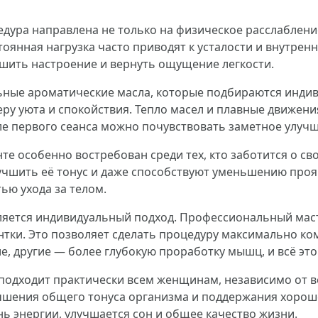
дура направлена не только на физическое расслабление
тоянная нагрузка часто приводят к усталости и внутре
шить настроение и вернуть ощущение легкости.
ьные ароматические масла, которые подбираются индив
еру уюта и спокойствия. Тепло масел и плавные движен
ле первого сеанса можно почувствовать заметное улуч
те особенно востребован среди тех, кто заботится о с
учшить её тонус и даже способствуют уменьшению проя
ью ухода за телом.
ется индивидуальный подход. Профессиональный маст
нтки. Это позволяет сделать процедуру максимально к
, другие — более глубокую проработку мышц, и всё это
 подходит практически всем женщинам, независимо от в
учшения общего тонуса организма и поддержания хорош
 энергии, улучшается сон и общее качество жизни.