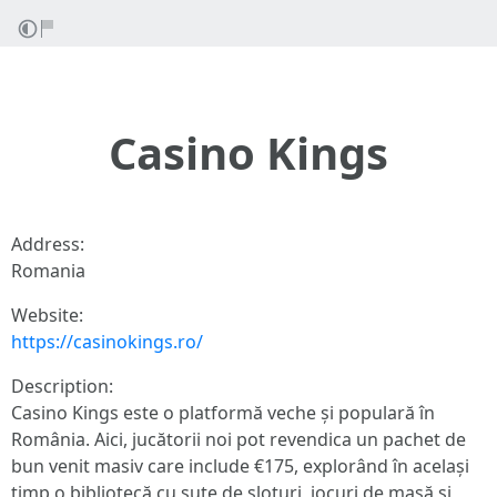
Casino Kings
Address:
Romania
Website:
https://casinokings.ro/
Description:
Casino Kings este o platformă veche și populară în
România. Aici, jucătorii noi pot revendica un pachet de
bun venit masiv care include €175, explorând în același
timp o bibliotecă cu sute de sloturi, jocuri de masă și