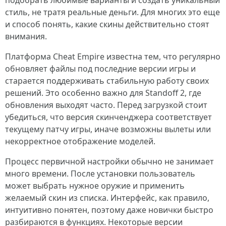
подобрать любимые варианты и создать уникальный
стиль, не тратя реальные деньги. Для многих это еще
и способ понять, какие скины действительно стоят
внимания.
Платформа Cheat Empire известна тем, что регулярно
обновляет файлы под последние версии игры и
старается поддерживать стабильную работу своих
решений. Это особенно важно для Standoff 2, где
обновления выходят часто. Перед загрузкой стоит
убедиться, что версия скинченджера соответствует
текущему патчу игры, иначе возможны вылеты или
некорректное отображение моделей.
Процесс первичной настройки обычно не занимает
много времени. После установки пользователь
может выбрать нужное оружие и применить
желаемый скин из списка. Интерфейс, как правило,
интуитивно понятен, поэтому даже новички быстро
разбираются в функциях. Некоторые версии