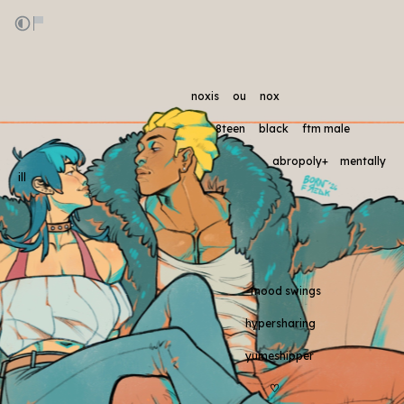
‎‎‎ ‎‎ ‎‎
‎
noxis ou nox
‎
8teen black ftm male
‎
abropoly+ mentally
ill
‎‎‎ ‎‎ ‎‎
‎‎‎ ‎‎ ‎‎
‎‎‎ ‎‎ ‎‎
‎‎‎ ‎‎ ‎‎
‎‎‎ ‎‎ ‎‎
‎
mood swings
‎
hypersharing
‎
yumeshipper
‎
♡︎