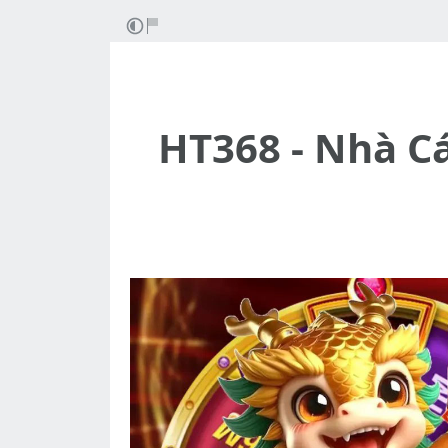
HT368 - Nhà Cá