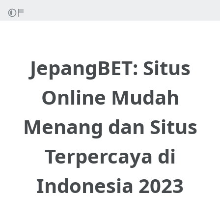
JepangBET: Situs
Online Mudah
Menang dan Situs
Terpercaya di
Indonesia 2023