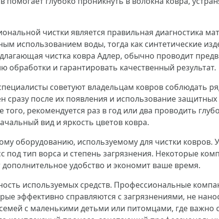
помогает глубоко проникнуть в волокна ковра, устран
ональной чистки является правильная диагностика ма
ым использованием воды, тогда как синтетические изд
длагающая чистка ковра Адлер, обычно проводит предв
ю обработки и гарантировать качественный результат.
пециалисты советуют владельцам ковров соблюдать ряд
ен сразу после их появления и использование защитны
 того, рекомендуется раз в год или два проводить глу
чальный вид и яркость цветов ковра.
му оборудованию, используемому для чистки ковров. У
с под тип ворса и степень загрязнения. Некоторые ком
т дополнительное удобство и экономит ваше время.
сность используемых средств. Профессиональные комп
рые эффективно справляются с загрязнениями, не нано
 семей с маленькими детьми или питомцами, где важно с