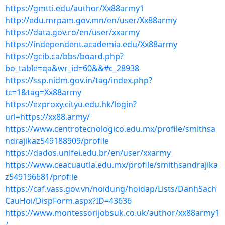
https://gmtti.edu/author/Xx88army1
http://edu.mrpam.gov.mn/en/user/Xx88army
https://data.gov.ro/en/user/xxarmy
https://independent.academia.edu/Xx88army
https://gcib.ca/bbs/board.php?
bo_table=qa&wr_id=60&&#c_28938
https://ssp.nidm.gov.in/tag/index.php?
tc=1&tag=Xx88army
https://ezproxy.cityu.edu.hk/login?
url=https://xx88.army/
https://www.centrotecnologico.edu.mx/profile/smithsa
ndrajikaz549188909/profile
https://dados.unifei.edu.br/en/user/xxarmy
https://www.ceacuautla.edu.mx/profile/smithsandrajika
z549196681/profile
https://caf.vass.gov.vn/noidung/hoidap/Lists/DanhSach
CauHoi/DispForm.aspx?ID=43636
https://www.montessorijobsuk.co.uk/author/xx88army1