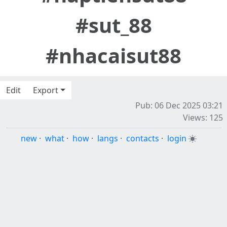
#sut_88
#nhacaisut88
Edit
Export
Pub: 06 Dec 2025 03:21
Views: 125
new
·
what
·
how
·
langs
·
contacts
·
login