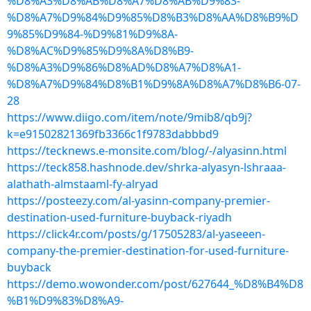
%D8%A3%D8%AB%D8%A7%D8%AB%D9%83-
%D8%A7%D9%84%D9%85%D8%B3%D8%AA%D8%B9%D
9%85%D9%84-%D9%81%D9%8A-
%D8%AC%D9%85%D9%8A%D8%B9-
%D8%A3%D9%86%D8%AD%D8%A7%D8%A1-
%D8%A7%D9%84%D8%B1%D9%8A%D8%A7%D8%B6-07-
28
https://www.diigo.com/item/note/9mib8/qb9j?
k=e91502821369fb3366c1f9783dabbbd9
https://tecknews.e-monsite.com/blog/-/alyasinn.html
https://teck858.hashnode.dev/shrka-alyasyn-lshraaa-
alathath-almstaaml-fy-alryad
https://posteezy.com/al-yasinn-company-premier-
destination-used-furniture-buyback-riyadh
https://click4r.com/posts/g/17505283/al-yaseeen-
company-the-premier-destination-for-used-furniture-
buyback
https://demo.wowonder.com/post/627644_%D8%B4%D8
%B1%D9%83%D8%A9-