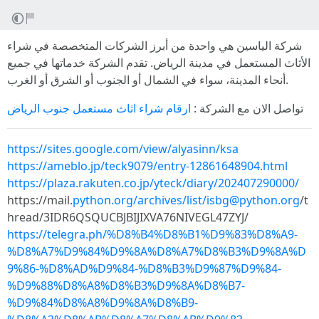
شركة الياسين هي واحدة من أبرز الشركات المتخصصة في شراء
الأثاث المستعمل في مدينة الرياض. تقدم الشركة خدماتها في جميع
أنحاء المدينة، سواء في الشمال أو الجنوب أو الشرق أو الغرب.
تواصل الان مع الشركة :
ارقام شراء اثاث مستعمل جنوب الرياض
https://sites.google.com/view/alyasinn/ksa
https://ameblo.jp/teck9079/entry-12861648904.html
https://plaza.rakuten.co.jp/yteck/diary/202407290000/
https://mail.
python.org/archives/list/
isbg@python.org
/t
hread/3IDR6QSQUCBJBIJIXVA76NIVEGL47ZYJ/
https://telegra.ph/%D8%B4%D8%B1%D9%83%D8%A9-
%D8%A7%D9%84%D9%8A%D8%A7%D8%B3%D9%8A%D
9%86-%D8%AD%D9%84-%D8%B3%D9%87%D9%84-
%D9%88%D8%A8%D8%B3%D9%8A%D8%B7-
%D9%84%D8%A8%D9%8A%D8%B9-