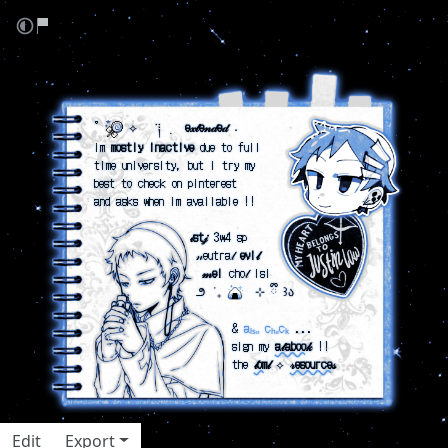
‎ ‎
‎ ‎
‎ ‎ ‎ ‎ ‎ ˚
⟡‎ ‎ ‎‎ ་༐ ݂ ‎ ‎
e𝓍𝓉e𝓃𝒹e𝒹
˖
‎ ‎ ‎ ‎ ‎ im
mostly inactive
due to full
‎ ‎ ‎ ‎ ‎ time university, but i try my
‎ ‎ ‎ ‎ ‎ best to check on pinterest
‎ ‎ ‎ ‎ ‎ and asks when im available !!
‎ ‎
‎ ‎ ‎ ‎ ‎ ‎ ‎ ‎ ‎ ‎ ‎ ‎ ‎ ‎ ‎ ‎ ‎ ‎ ‎ ‎ ‎
𝒾st𝒿
3w4 sp
‎ ‎ ‎ ‎ ‎ ‎ ‎ ‎ ‎ ‎ ‎ ‎ ‎ ‎ ‎ ‎ ‎ ‎ ‎ ‎ ‎ ‎ 𝓃eutra𝓁
evi𝓁
‎ ‎ ‎ ‎ ‎ ‎ ‎ ‎ ‎ ‎ ‎ ‎ ‎ ‎ ‎ ‎ ‎ ‎ ‎ ‎ ‎ ‎ ‎
𝓂el
cho𝓁 lsi
‎ ‎ ‎ ‎ ‎ ‎ ‎ ‎ ‎ ‎ ‎ ‎ ‎ ‎ ‎ ‎ ‎ ‎ ‎ ‎ ‎ ‎ ‎౨ ݁ ₊
⊹ ྀི ꒱ა
‎ ‎ ‎ ‎
‎ ‎ ‎ ‎ ‎ ‎ ‎ ‎ ‎ ‎ ‎ ‎ ‎ ‎ ‎ ‎ ‎ ‎ ‎ ‎ ‎ ‎ ‎ ‎ ‎ ‎ ‎ ‎ &
aₗₛₒ cₕₑcₖ
...
‎ ‎ ‎ ‎ ‎ ‎ ‎ ‎ ‎ ‎ ‎ ‎ ‎ ‎ ‎ ‎ ‎ ‎ ‎ ‎ ‎ ‎ ‎ ‎ ‎ ‎ ‎ ‎ sign my
a𝓉aboo𝓀
!!
‎ ‎ ‎ ‎ ‎ ‎ ‎ ‎ ‎ ‎ ‎ ‎ ‎ ‎ ‎ ‎ ‎ ‎ ‎ ‎ ‎ ‎ ‎ ‎ ‎ ‎ ‎ ‎ the
𝓁om𝓁
⟡
𝓇esource𝓈
Edit
Export