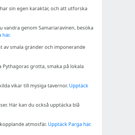
 har sin egen karaktär, och att utforska
an du vandra genom Samariaravinen, besöka
 här.
rint av smala gränder och imponerande
ka Pythagoras grotta, smaka på lokala
kilda vikar till mysiga tavernor.
Upptäck
er. Här kan du också upptäcka blå
avkopplande atmosfär.
Upptäck Parga här.