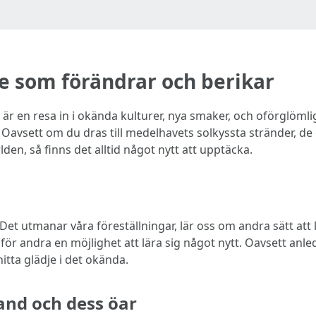
se som förändrar och berikar
 är en resa in i okända kulturer, nya smaker, och oförglöml
 Oavsett om du dras till medelhavets solkyssta stränder, de
den, så finns det alltid något nytt att upptäcka.
. Det utmanar våra föreställningar, lär oss om andra sätt att
, för andra en möjlighet att lära sig något nytt. Oavsett anle
hitta glädje i det okända.
and och dess öar