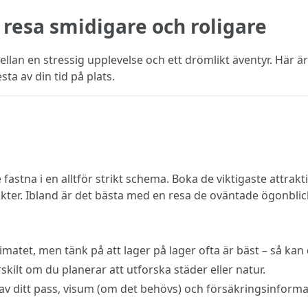
n resa smidigare och roligare
llan en stressig upplevelse och ett drömlikt äventyr. Här är
ta av din tid på plats.
e fastna i en alltför strikt schema. Boka de viktigaste attrak
er. Ibland är det bästa med en resa de oväntade ögonblic
matet, men tänk på att lager på lager ofta är bäst – så kan
kilt om du planerar att utforska städer eller natur.
r av ditt pass, visum (om det behövs) och försäkringsinform