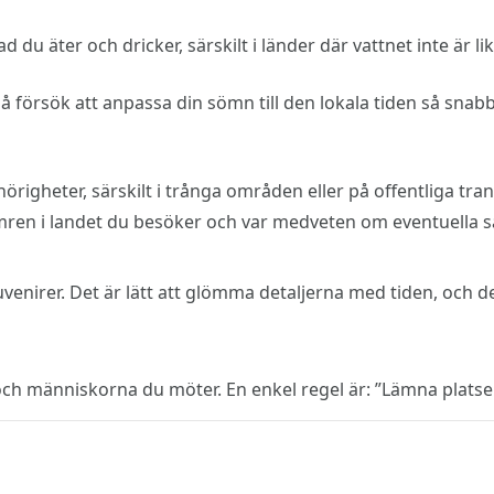
d du äter och dricker, särskilt i länder där vattnet inte är
å försök att anpassa din sömn till den lokala tiden så snab
llhörigheter, särskilt i trånga områden eller på offentliga tr
ren i landet du besöker och var medveten om eventuella sä
venirer. Det är lätt att glömma detaljerna med tiden, och det 
ch människorna du möter. En enkel regel är: ”Lämna platsen