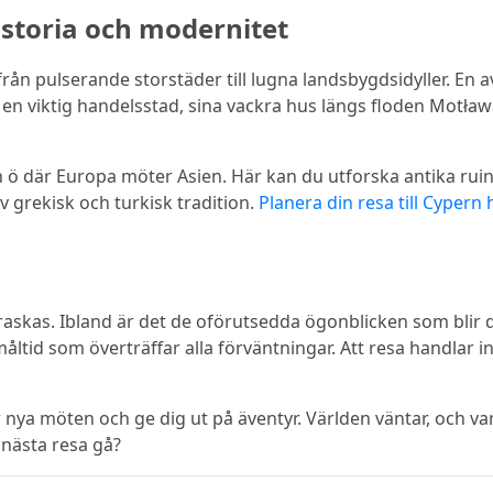
istoria och modernitet
från pulserande storstäder till lugna landsbygdsidyller. En 
 en viktig handelsstad, sina vackra hus längs floden Motław
n ö där Europa möter Asien. Här kan du utforska antika rui
 grekisk och turkisk tradition.
Planera din resa till Cypern h
erraskas. Ibland är det de oförutsedda ögonblicken som bli
måltid som överträffar alla förväntningar. Att resa handlar i
ör nya möten och ge dig ut på äventyr. Världen väntar, och v
n nästa resa gå?