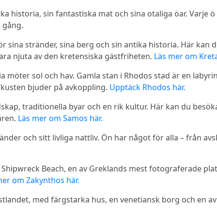
a historia, sin fantastiska mat och sina otaliga öar. Varje ö
e gång.
ör sina stränder, sina berg och sin antika historia. Här k
bara njuta av den kretensiska gästfriheten.
Läs mer om Kreta
ia möter sol och hav. Gamla stan i Rhodos stad är en laby
kusten bjuder på avkoppling.
Upptäck Rhodos här.
kap, traditionella byar och en rik kultur. Här kan du besö
ären.
Läs mer om Samos här.
nder och sitt livliga nattliv. Ön har något för alla – från avs
hipwreck Beach, en av Greklands mest fotograferade plats
mer om Zakynthos här.
astlandet, med färgstarka hus, en venetiansk borg och en 