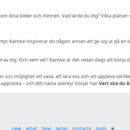
m dina bilder och minnen. Vad lärde du dig? Vilka platser vil
tyr. Kanske inspirerar du någon annan att ge sig ut på en l
n del av dig. Och vem vet? Kanske är det redan dags att börj
ger oss möjlighet att växa, att lära oss och att uppleva värl
t upptäcka – och ditt nästa äventyr börjar här.
Vart ska du 
new
·
what
·
how
·
langs
·
contacts
·
login