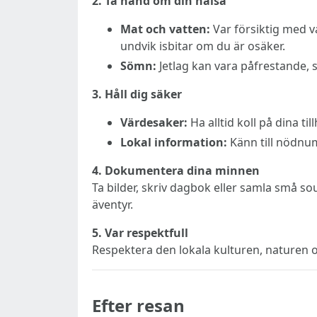
2. Ta hand om din hälsa
Mat och vatten:
Var försiktig med va
undvik isbitar om du är osäker.
Sömn:
Jetlag kan vara påfrestande, s
3. Håll dig säker
Värdesaker:
Ha alltid koll på dina ti
Lokal information:
Känn till nödnum
4. Dokumentera dina minnen
Ta bilder, skriv dagbok eller samla små sou
äventyr.
5. Var respektfull
Respektera den lokala kulturen, naturen o
Efter resan