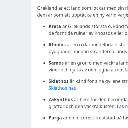
Grekland är ett land som lockar med sin rik
dem är som att upptäcka en ny värld varj
Kreta
är Greklands största ö, känd f
de forntida ruiner av Knossos eller 
Rhodos
är en ö där medeltida histor
byggnader, medan stränderna längs 
Samos
är en grön ö med vackra lands
viner och njuta av den lugna atmosf
Skiathos
är känd för sina gyllene strä
Skiathos här.
Zakynthos
är hem för den berömda S
grottor och den vackra kusten.
Läs 
Parga
är en pittoresk kuststad på f