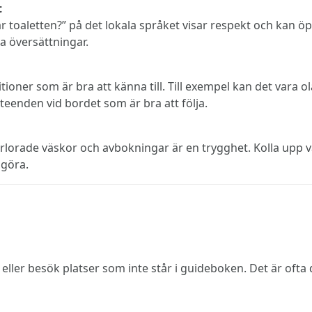
t
är toaletten?” på det lokala språket visar respekt och kan ö
a översättningar.
itioner som är bra att känna till. Till exempel kan det vara ol
beteenden vid bordet som är bra att följa.
rlorade väskor och avbokningar är en trygghet. Kolla upp va
 göra.
er eller besök platser som inte står i guideboken. Det är oft