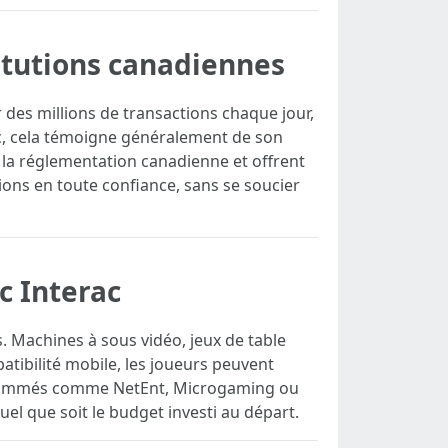
itutions canadiennes
des millions de transactions chaque jour,
ac, cela témoigne généralement de son
la réglementation canadienne et offrent
sions en toute confiance, sans se soucier
c Interac
. Machines à sous vidéo, jeux de table
patibilité mobile, les joueurs peuvent
s renommés comme NetEnt, Microgaming ou
el que soit le budget investi au départ.