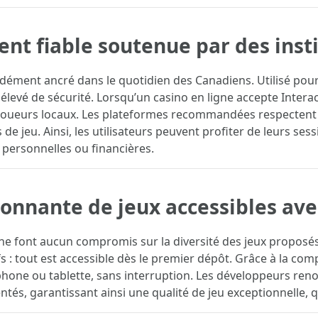
nt fiable soutenue par des inst
ément ancré dans le quotidien des Canadiens. Utilisé pour 
élevé de sécurité. Lorsqu’un casino en ligne accepte Inter
joueurs locaux. Les plateformes recommandées respectent 
de jeu. Ainsi, les utilisateurs peuvent profiter de leurs ses
s personnelles ou financières.
onnante de jeux accessibles ave
 ne font aucun compromis sur la diversité des jeux proposés
fs : tout est accessible dès le premier dépôt. Grâce à la com
téléphone ou tablette, sans interruption. Les développeur
s, garantissant ainsi une qualité de jeu exceptionnelle, qu