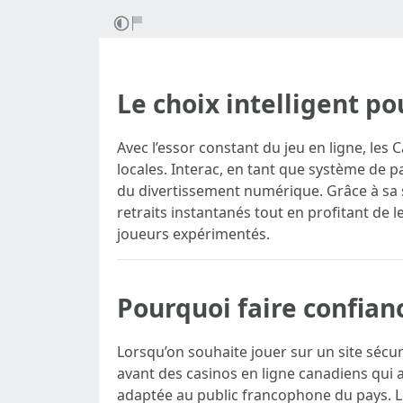
Le choix intelligent p
Avec l’essor constant du jeu en ligne, les
locales. Interac, en tant que système de 
du divertissement numérique. Grâce à sa si
retraits instantanés tout en profitant de l
joueurs expérimentés.
Pourquoi faire confia
Lorsqu’on souhaite jouer sur un site sécuri
avant des casinos en ligne canadiens qui a
adaptée au public francophone du pays. Le