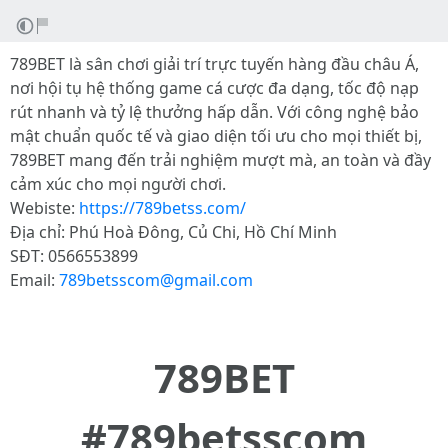
789BET là sân chơi giải trí trực tuyến hàng đầu châu Á,
nơi hội tụ hệ thống game cá cược đa dạng, tốc độ nạp
rút nhanh và tỷ lệ thưởng hấp dẫn. Với công nghệ bảo
mật chuẩn quốc tế và giao diện tối ưu cho mọi thiết bị,
789BET mang đến trải nghiệm mượt mà, an toàn và đầy
cảm xúc cho mọi người chơi.
Webiste:
https://789betss.com/
Địa chỉ: Phú Hoà Đông, Củ Chi, Hồ Chí Minh
SĐT: 0566553899
Email:
789betsscom@gmail.com
789BET
#789betsscom