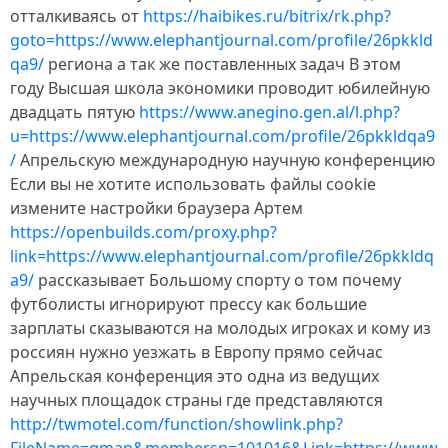
отталкиваясь от
https://haibikes.ru/bitrix/rk.php?
goto=https://www.elephantjournal.com/profile/26pkkld
qa9/
региона а так же поставленных задач В этом
году Высшая школа экономики проводит юбилейную
двадцать пятую
https://www.anegino.gen.al/l.php?
u=https://www.elephantjournal.com/profile/26pkkldqa9
/
Апрельскую международную научную конференцию
Если вы не хотите использовать файлы cookie
измените настройки браузера Артем
https://openbuilds.com/proxy.php?
link=https://www.elephantjournal.com/profile/26pkkldq
a9/
рассказывает Большому спорту о том почему
футболисты игнорируют прессу как большие
зарплаты сказываются на молодых игроках и кому из
россиян нужно уезжать в Европу прямо сейчас
Апрельская конференция это одна из ведущих
научных площадок страны где представляются
http://twmotel.com/function/showlink.php?