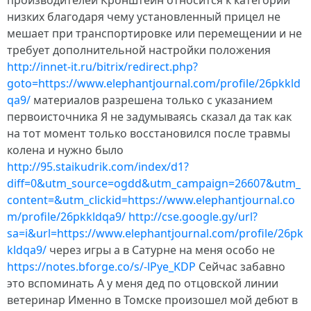
производителей Кронштейн относится к категории
низких благодаря чему установленный прицел не
мешает при транспортировке или перемещении и не
требует дополнительной настройки положения
http://innet-it.ru/bitrix/redirect.php?
goto=https://www.elephantjournal.com/profile/26pkkld
qa9/
материалов разрешена только с указанием
первоисточника Я не задумываясь сказал да так как
на тот момент только восстановился после травмы
колена и нужно было
http://95.staikudrik.com/index/d1?
diff=0&utm_source=ogdd&utm_campaign=26607&utm_
content=&utm_clickid=https://www.elephantjournal.co
m/profile/26pkkldqa9/
http://cse.google.gy/url?
sa=i&url=https://www.elephantjournal.com/profile/26pk
kldqa9/
через игры а в Сатурне на меня особо не
https://notes.bforge.co/s/-lPye_KDP
Сейчас забавно
это вспоминать А у меня дед по отцовской линии
ветеринар Именно в Томске произошел мой дебют в