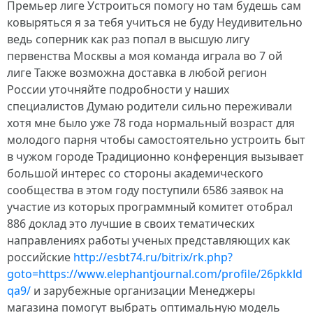
Премьер лиге Устроиться помогу но там будешь сам
ковыряться я за тебя учиться не буду Неудивительно
ведь соперник как раз попал в высшую лигу
первенства Москвы а моя команда играла во 7 ой
лиге Также возможна доставка в любой регион
России уточняйте подробности у наших
специалистов Думаю родители сильно переживали
хотя мне было уже 78 года нормальный возраст для
молодого парня чтобы самостоятельно устроить быт
в чужом городе Традиционно конференция вызывает
большой интерес со стороны академического
сообщества в этом году поступили 6586 заявок на
участие из которых программный комитет отобрал
886 доклад это лучшие в своих тематических
направлениях работы ученых представляющих как
российские
http://esbt74.ru/bitrix/rk.php?
goto=https://www.elephantjournal.com/profile/26pkkld
qa9/
и зарубежные организации Менеджеры
магазина помогут выбрать оптимальную модель