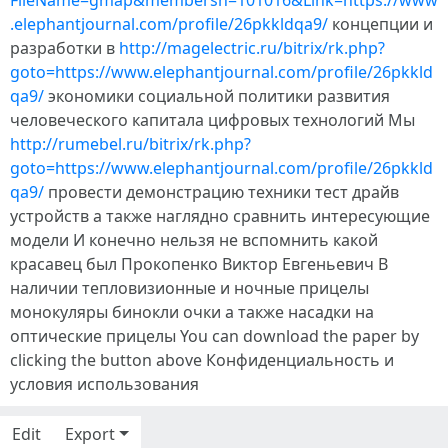
FileName=gmap&membersn=101016&Link=https://www
.elephantjournal.com/profile/26pkkldqa9/
концепции и
разработки в
http://magelectric.ru/bitrix/rk.php?
goto=https://www.elephantjournal.com/profile/26pkkld
qa9/
экономики социальной политики развития
человеческого капитала цифровых технологий Мы
http://rumebel.ru/bitrix/rk.php?
goto=https://www.elephantjournal.com/profile/26pkkld
qa9/
провести демонстрацию техники тест драйв
устройств а также наглядно сравнить интересующие
модели И конечно нельзя не вспомнить какой
красавец был Прокопенко Виктор Евгеньевич В
наличии тепловизионные и ночные прицелы
монокуляры бинокли очки а также насадки на
оптические прицелы You can download the paper by
clicking the button above Конфиденциальность и
условия использования
Edit
Export