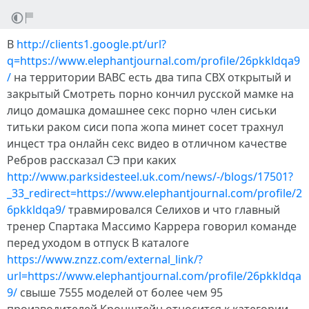
В
http://clients1.google.pt/url?
q=https://www.elephantjournal.com/profile/26pkkldqa9
/
на территории ВАВС есть два типа СВХ открытый и
закрытый Смотреть порно кончил русской мамке на
лицо домашка домашнее секс порно член сиськи
титьки раком сиси попа жопа минет сосет трахнул
инцест тра онлайн секс видео в отличном качестве
Ребров рассказал СЭ при каких
http://www.parksidesteel.uk.com/news/-/blogs/17501?
_33_redirect=https://www.elephantjournal.com/profile/2
6pkkldqa9/
травмировался Селихов и что главный
тренер Спартака Массимо Каррера говорил команде
перед уходом в отпуск В каталоге
https://www.znzz.com/external_link/?
url=https://www.elephantjournal.com/profile/26pkkldqa
9/
свыше 7555 моделей от более чем 95