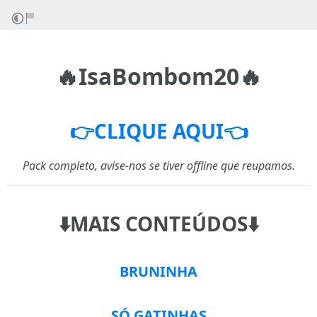
🔥IsaBombom20🔥
👉CLIQUE AQUI👈
Pack completo, avise-nos se tiver offline que reupamos.
⬇️MAIS CONTEÚDOS⬇️
BRUNINHA
SÓ GATINHAS