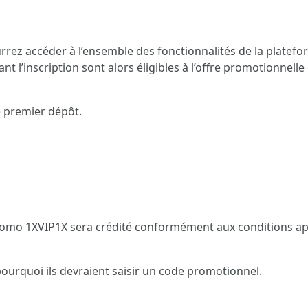
rez accéder à l’ensemble des fonctionnalités de la platefo
ant l’inscription sont alors éligibles à l’offre promotionnel
e premier dépôt.
promo 1XVIP1X sera crédité conformément aux conditions ap
urquoi ils devraient saisir un code promotionnel.