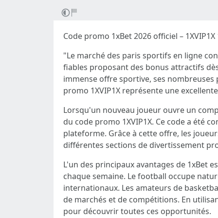
Code promo 1xBet 2026 officiel – 1XVIP1X 
"Le marché des paris sportifs en ligne co
fiables proposant des bonus attractifs dès
immense offre sportive, ses nombreuses p
promo 1XVIP1X représente une excellente
Lorsqu'un nouveau joueur ouvre un compte
du code promo 1XVIP1X. Ce code a été conç
plateforme. Grâce à cette offre, les joueu
différentes sections de divertissement p
L'un des principaux avantages de 1xBet est
chaque semaine. Le football occupe natur
internationaux. Les amateurs de basketball
de marchés et de compétitions. En utilisa
pour découvrir toutes ces opportunités.