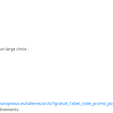
n large choix :
europneus.es/talleres/arcls/?gratuit_1xbet_code_promo_po
événements.