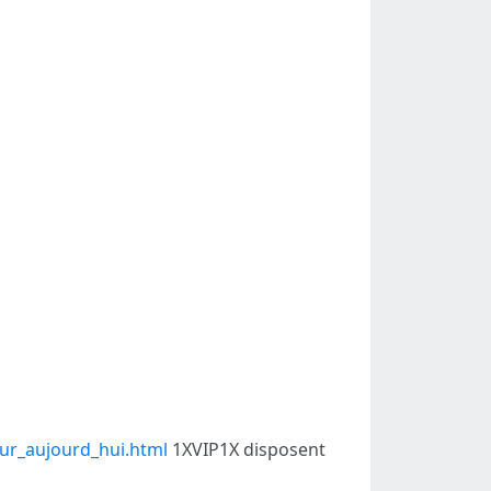
ur_aujourd_hui.html
1XVIP1X disposent