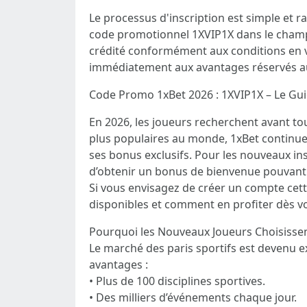
Le processus d'inscription est simple et ra
code promotionnel 1XVIP1X dans le champ p
crédité conformément aux conditions en 
immédiatement aux avantages réservés au
Code Promo 1xBet 2026 : 1XVIP1X – Le Gu
En 2026, les joueurs recherchent avant t
plus populaires au monde, 1xBet continue d
ses bonus exclusifs. Pour les nouveaux ins
d’obtenir un bonus de bienvenue pouvant 
Si vous envisagez de créer un compte cett
disponibles et comment en profiter dès vo
Pourquoi les Nouveaux Joueurs Choisissen
Le marché des paris sportifs est devenu e
avantages :
• Plus de 100 disciplines sportives.
• Des milliers d’événements chaque jour.