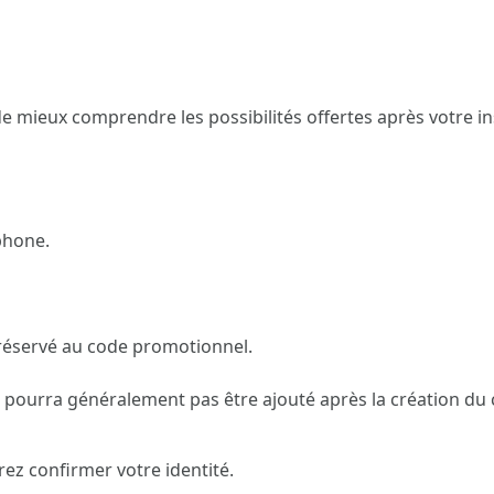
e mieux comprendre les possibilités offertes après votre in
phone.
réservé au code promotionnel.
ne pourra généralement pas être ajouté après la création du
rez confirmer votre identité.