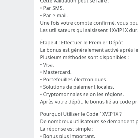
Cette validation peut se faire :
• Par SMS.
• Par e-mail.
Une fois votre compte confirmé, vous pour
Les utilisateurs qui saisissent 1XVIP1X dur
Étape 4 : Effectuer le Premier Dépôt
Le bonus est généralement activé après l
Plusieurs méthodes sont disponibles :
• Visa.
• Mastercard.
• Portefeuilles électroniques.
• Solutions de paiement locales.
• Cryptomonnaies selon les régions.
Après votre dépôt, le bonus lié au code 
Pourquoi Utiliser le Code 1XVIP1X ?
De nombreux utilisateurs se demandent po
La réponse est simple :
• Bonus plus important.