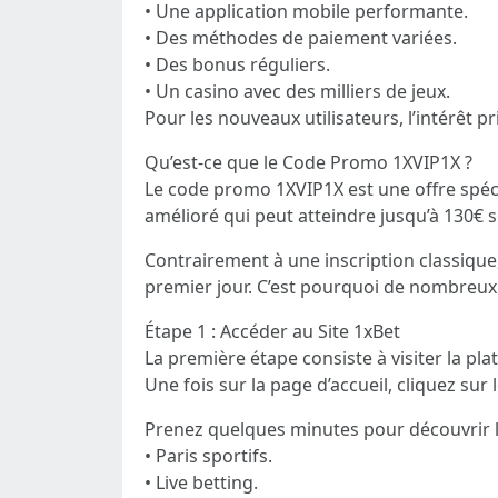
• Une application mobile performante.
• Des méthodes de paiement variées.
• Des bonus réguliers.
• Un casino avec des milliers de jeux.
Pour les nouveaux utilisateurs, l’intérêt 
Qu’est-ce que le Code Promo 1XVIP1X ?
Le code promo 1XVIP1X est une offre spéc
amélioré qui peut atteindre jusqu’à 130€ 
Contrairement à une inscription classique
premier jour. C’est pourquoi de nombreux
Étape 1 : Accéder au Site 1xBet
La première étape consiste à visiter la pla
Une fois sur la page d’accueil, cliquez sur 
Prenez quelques minutes pour découvrir le
• Paris sportifs.
• Live betting.