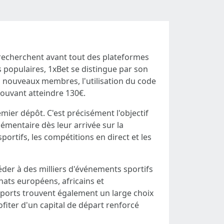
 recherchent avant tout des plateformes
s populaires, 1xBet se distingue par son
 nouveaux membres, l'utilisation du code
uvant atteindre 130€.
ier dépôt. C'est précisément l'objectif
mentaire dès leur arrivée sur la
ortifs, les compétitions en direct et les
éder à des milliers d'événements sportifs
ats européens, africains et
esports trouvent également un large choix
fiter d'un capital de départ renforcé