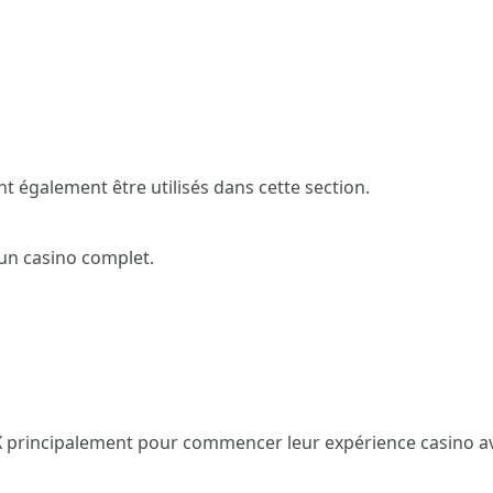
 également être utilisés dans cette section.
 un casino complet.
 principalement pour commencer leur expérience casino av