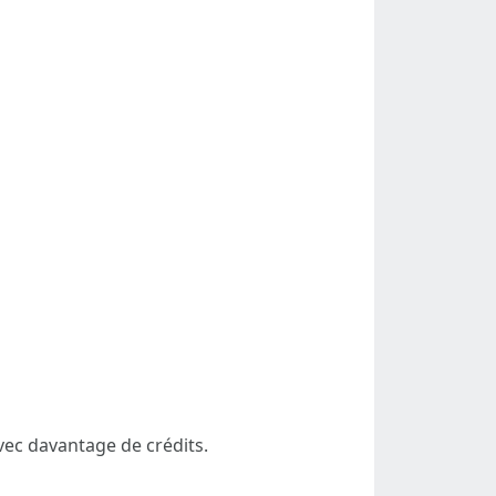
ec davantage de crédits.