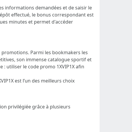
 les informations demandées et de saisir le
dépôt effectué, le bonus correspondant est
ues minutes et permet d'accéder
de promotions. Parmi les bookmakers les
étitives, son immense catalogue sportif et
e : utiliser le code promo 1XVIP1X afin
IP1X est l’un des meilleurs choix
on privilégiée grâce à plusieurs