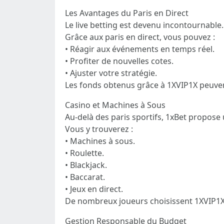
Les Avantages du Paris en Direct
Le live betting est devenu incontournable.
Grâce aux paris en direct, vous pouvez :
• Réagir aux événements en temps réel.
• Profiter de nouvelles cotes.
• Ajuster votre stratégie.
Les fonds obtenus grâce à 1XVIP1X peuvent
Casino et Machines à Sous
Au-delà des paris sportifs, 1xBet propose
Vous y trouverez :
• Machines à sous.
• Roulette.
• Blackjack.
• Baccarat.
• Jeux en direct.
De nombreux joueurs choisissent 1XVIP1X
Gestion Responsable du Budget