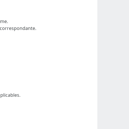
rme.
le correspondante.
plicables.