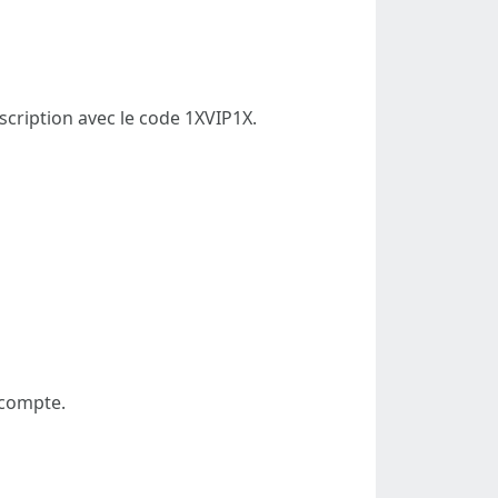
scription avec le code 1XVIP1X.
 compte.