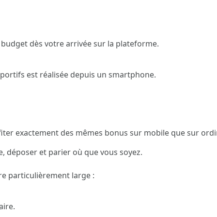
budget dès votre arrivée sur la plateforme.
sportifs est réalisée depuis un smartphone.
ofiter exactement des mêmes bonus sur mobile que sur ordi
e, déposer et parier où que vous soyez.
e particulièrement large :
aire.