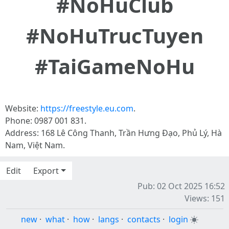
#NoHuClub
#NoHuTrucTuyen
#TaiGameNoHu
Website:
https://freestyle.eu.com
.
Phone: 0987 001 831.
Address: 168 Lê Công Thanh, Trần Hưng Đạo, Phủ Lý, Hà
Nam, Việt Nam.
Edit
Export
Pub: 02 Oct 2025 16:52
Views: 151
new
·
what
·
how
·
langs
·
contacts
·
login