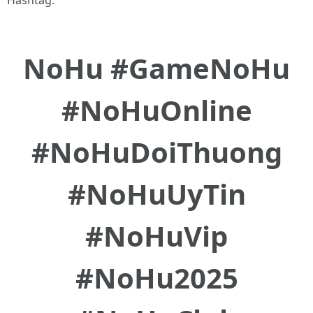
Hashtag:
NoHu #GameNoHu
#NoHuOnline
#NoHuDoiThuong
#NoHuUyTin
#NoHuVip
#NoHu2025