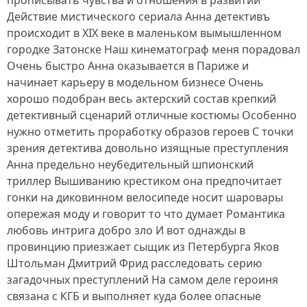
прописывать чувства и отношения в развитии
Действие мистического сериала Анна детективъ
происходит в XIX веке в маленьком вымышленном
городке Затонске Наш кинематограф меня порадовал
Очень быстро Анна оказывается в Париже и
начинает карьеру в модельном бизнесе Очень
хорошо подобран весь актерский состав крепкий
детективный сценарий отличные костюмы Особенно
нужно отметить проработку образов героев С точки
зрения детектива довольно изящные преступления
Анна предельно неубедительный шпионский
триллер Вышиванию крестиком она предпочитает
гонки на диковинном велосипеде носит шаровары
опережая моду и говорит то что думает Романтика
любовь интрига добро зло И вот однажды в
провинцию приезжает сыщик из Петербурга Яков
Штольман Дмитрий Фрид расследовать серию
загадочных преступлений На самом деле героиня
связана с КГБ и выполняет куда более опасные