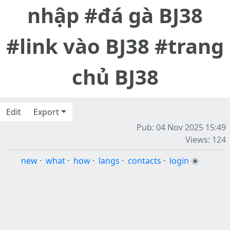
nhập #đá gà BJ38
#link vào BJ38 #trang
chủ BJ38
Edit
Export
Pub: 04 Nov 2025 15:49
Views: 124
new
·
what
·
how
·
langs
·
contacts
·
login