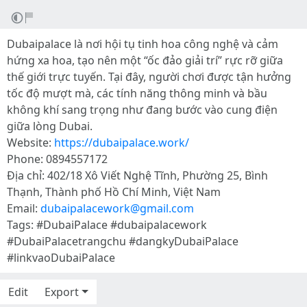
Dubaipalace là nơi hội tụ tinh hoa công nghệ và cảm
hứng xa hoa, tạo nên một “ốc đảo giải trí” rực rỡ giữa
thế giới trực tuyến. Tại đây, người chơi được tận hưởng
tốc độ mượt mà, các tính năng thông minh và bầu
không khí sang trọng như đang bước vào cung điện
giữa lòng Dubai.
Website:
https://dubaipalace.work/
Phone: 0894557172
Địa chỉ: 402/18 Xô Viết Nghệ Tĩnh, Phường 25, Bình
Thạnh, Thành phố Hồ Chí Minh, Việt Nam
Email:
dubaipalacework@gmail.com
Tags: #DubaiPalace #dubaipalacework
#DubaiPalacetrangchu #dangkyDubaiPalace
#linkvaoDubaiPalace
Edit
Export