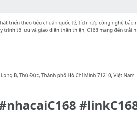
 phát triển theo tiêu chuẩn quốc tế, tích hợp công nghệ bảo
 trình tối ưu và giao diện thân thiện, C168 mang đến trải
c Long B, Thủ Đức, Thành phố Hồ Chí Minh 71210, Việt Nam
 #nhacaiC168 #linkC16