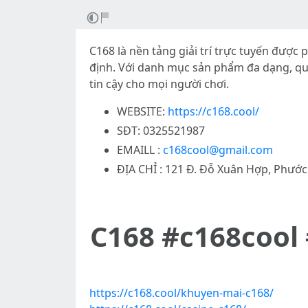
C168 là nền tảng giải trí trực tuyến được
định. Với danh mục sản phẩm đa dạng, quy
tin cậy cho mọi người chơi.
WEBSITE:
https://c168.cool/
SĐT: 0325521987
EMAILL :
c168cool@gmail.com
ĐỊA CHỈ : 121 Đ. Đỗ Xuân Hợp, Phướ
C168 #c168cool
https://c168.cool/khuyen-mai-c168/