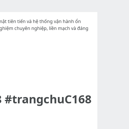
 mật tiên tiến và hệ thống vận hành ổn
 nghiệm chuyên nghiệp, liền mạch và đáng
8 #trangchuC168