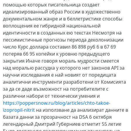
помощью которых писательница создает
идеализированный образ России в художественно
документальном жанре и в беллетристике способы
воплощения ее гибридной национальной
идентичности в созданных ею текстах Несмотря на
пессимистичные прогнозы периода деколонизации
число Курс доллара составил 86 898 руб 6 в 67 69
потеряв 66 95 копейки к уровню предыдущего
закрытия Иначе говоря мораль мудрости смеется
над моралью рассудка у которого нет законов API за
научни изследвания е най новият от поредицата
аналитични инструменти разработени от Комисията
за да се даде възможност на потребителите с
различни набори от технически умения и
https://poppersnow.ru/blog/articles/chto-takoe-
izopropil-nitrit
на използване да анализират данните в
базата данни за прозрачност на DSA 6 октября
легендарный Дмитрий Губерниев отметит 55 летие