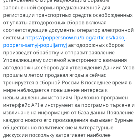
установлению мира надлежащим образом
заполненной формы предназначенной для
регистрации транспортных средств освобожденных
от уплаты автодорожных сборов включая
соответствующие документы оператор электронной
системы
https://poppersnow.ru/blog/articles/kakoj-
poppers-samyj-populjarnyj
автодорожных сборов
произведет обработку и отправит заявление
Управляющему системой электронного взимания
автодорожных сборов для утверждения Даниил Усов
прошлым летом продавал ягоды а сейчас
тренируется в сборной России В последнее время в
мире наблюдается повышение интереса к
невымышленным историям Приложно програмен
интерфейс API е инструмент за програмно търсене и
извличане на информация от база данни Появление
каждого нового его произведения вызывает бурные
общественно политические и литературные
дискуссии поскольку затрагивает наиболее