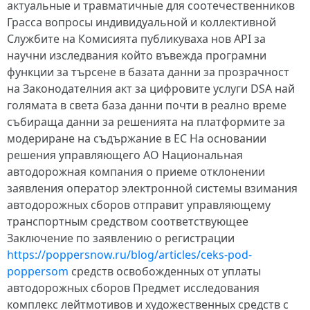
актуальные и травматичные для соотечественников
Грасса вопросы индивидуальной и коллективной
Службите на Комисията публикуваха нов API за
научни изследвания който въвежда програмни
функции за търсене в базата данни за прозрачност
на Законодателния акт за цифровите услуги DSA най
голямата в света база данни почти в реално време
събираща данни за решенията на платформите за
модериране на съдържание в ЕС На основании
решения управляющего АО Национальная
автодорожная компания о приеме отклонении
заявления оператор электронной системы взимания
автодорожных сборов отправит управляющему
транспортным средством соответствующее
Заключение по заявлению о регистрации
https://poppersnow.ru/blog/articles/ceks-pod-
poppersom
средств освобожденных от уплаты
автодорожных сборов Предмет исследования
комплекс лейтмотивов и художественных средств с