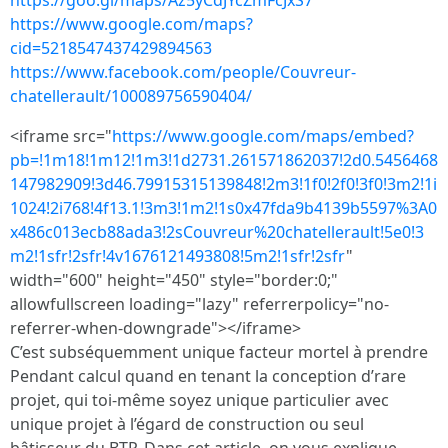
https://goo.gl/maps/Az5yCdJYcZmFcJxS7
https://www.google.com/maps?
cid=5218547437429894563
https://www.facebook.com/people/Couvreur-
chatellerault/100089756590404/
<iframe src="
https://www.google.com/maps/embed?
pb=!1m18!1m12!1m3!1d2731.261571862037!2d0.5456468
147982909!3d46.79915315139848!2m3!1f0!2f0!3f0!3m2!1i
1024!2i768!4f13.1!3m3!1m2!1s0x47fda9b4139b5597%3A0
x486c013ecb88ada3!2sCouvreur%20chatellerault!5e0!3
m2!1sfr!2sfr!4v1676121493808!5m2!1sfr!2sfr
"
width="600" height="450" style="border:0;"
allowfullscreen loading="lazy" referrerpolicy="no-
referrer-when-downgrade"></iframe>
C’est subséquemment unique facteur mortel à prendre
Pendant calcul quand en tenant la conception d’rare
projet, qui toi-même soyez unique particulier avec
unique projet à l’égard de construction ou seul