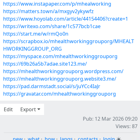
https://www.instapaper.com/p/mhealworking
https://matters.town/a/mxgyv2ykywfz
https://www.hoyolab.com/article/44154406?create=1
https://writexo.com/share/1c577bcb1cae
https://start.me/w/rmQo0n
https://scrapbox.io/mhealthworkinggrouporg/MHEALT
HWORKINGGROUP_ORG
https://myspace.com/mhealthworkinggrouporg
https://69b26a5b7adae.site123.me/
https://mhealthworkinggrouporg.wordpress.com/
https://mhealthworkinggrouporg.website3.me/
https://pad.darmstadt.social/s/juYCc4IaJr
https://gravatar.com/mhealthworkinggrouporg
Edit
Export
Pub: 12 Mar 2026 09:20
Views: 87
new
·
what
·
how
·
langs
·
contacts
·
login