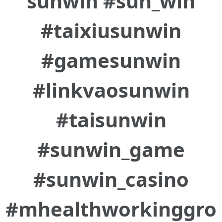
sunwin #sun_win
#taixiusunwin
#gamesunwin
#linkvaosunwin
#taisunwin
#sunwin_game
#sunwin_casino
#mhealthworkinggro