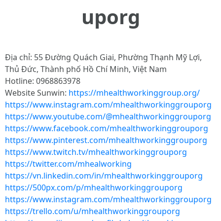
uporg
Địa chỉ: 55 Đường Quách Giai, Phường Thạnh Mỹ Lợi,
Thủ Đức, Thành phố Hồ Chí Minh, Việt Nam
Hotline: 0968863978
Website Sunwin:
https://mhealthworkinggroup.org/
https://www.instagram.com/mhealthworkinggrouporg
https://www.youtube.com/@mhealthworkinggrouporg
https://www.facebook.com/mhealthworkinggrouporg
https://www.pinterest.com/mhealthworkinggrouporg
https://www.twitch.tv/mhealthworkinggrouporg
https://twitter.com/mhealworking
https://vn.linkedin.com/in/mhealthworkinggrouporg
https://500px.com/p/mhealthworkinggrouporg
https://www.instagram.com/mhealthworkinggrouporg
https://trello.com/u/mhealthworkinggrouporg