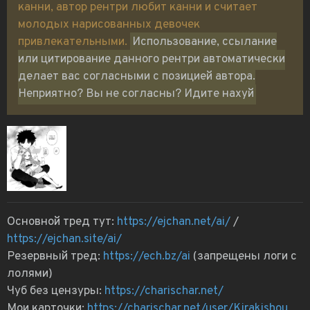
канни, автор рентри любит канни и считает
молодых нарисованных девочек
привлекательными.
Использование, ссылание
или цитирование данного рентри автоматически
делает вас согласными с позицией автора.
Неприятно? Вы не согласны? Идите нахуй
Основной тред тут:
https://ejchan.net/ai/
/
https://ejchan.site/ai/
Резервный тред:
https://ech.bz/ai
(запрещены логи с
лолями)
Чуб без цензуры:
https://charischar.net/
Мои карточки:
https://charischar.net/user/Kirakishou